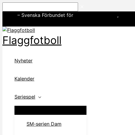
Hoppa
Sök
till
SWE3
– Svenska Förbundet för
amerikansk fotboll
,
basebo
innehåll
Flaggfotboll
Nyheter
Kalender
Seriespel
SM-serien Dam