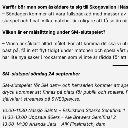
Varför bör man som åskådare ta sig till Skogsvallen i Näss
– Söndagen kommer att vara fullspäckad med massor av tala
slutspel och final. Vilka matcher är roligare att få se än 
Vilken är er målsättning under SM-slutspelet?
– Vinna är såklart alltid målet. För att komma dit ska vi u
bäst på, få in ett flyt tidigt under matchen och spela vårt 
har lite nya saker i rockärmen som vi inte är rädda för at
SM-slutspel söndag 24 september
SM-slutspelet för SM dam- och herrserien kommer att spe
dryck kommer att finnas på plats för publik och spelare. 
självklart streamas på
SWE3play.se
.
10:00-11:30 Nässjö Saints – Eskilstuna Sharks Semifinal 1
11:30-13:00 Uppsala 86ers – Ale Brewers Semifinal 2
13:00-14:30 Arlanda Jets – AIK Finalmatch, dam