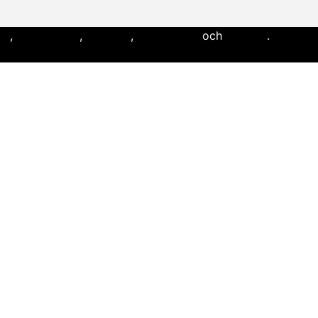
ll
,
flaggfotboll
,
lacrosse
,
landhockey
och
softboll
.