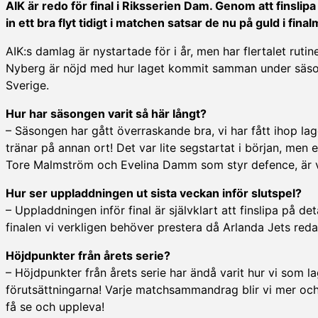
AIK är redo för final i Riksserien Dam. Genom att finslipa
in ett bra flyt tidigt i matchen satsar de nu på guld i fina
AIK:s damlag är nystartade för i år, men har flertalet ruti
Nyberg är nöjd med hur laget kommit samman under säsonge
Sverige.
Hur har säsongen varit så här långt?
– Säsongen har gått överraskande bra, vi har fått ihop lag
tränar på annan ort! Det var lite segstartat i början, men 
Tore Malmström och Evelina Damm som styr defence, är vi e
Hur ser uppladdningen ut sista veckan inför slutspel?
– Uppladdningen inför final är självklart att finslipa på det
finalen vi verkligen behöver prestera då Arlanda Jets redan
Höjdpunkter från årets serie?
– Höjdpunkter från årets serie har ändå varit hur vi som l
förutsättningarna! Varje matchsammandrag blir vi mer och
få se och uppleva!