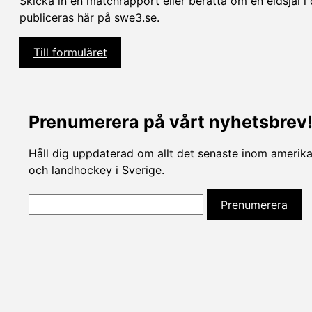
Skicka in en matchrapport eller berätta om en eldsjäl i 
publiceras här på swe3.se.
Till formuläret
Prenumerera på vårt nyhetsbrev
Håll dig uppdaterad om allt det senaste inom amerikan
och landhockey i Sverige.