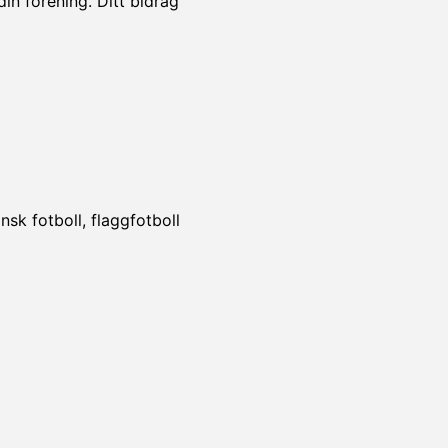
din förening. Ditt bidrag
!
sk fotboll, flaggfotboll