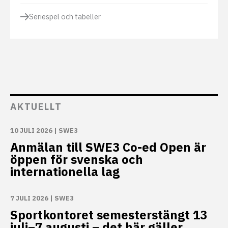
Seriespel och tabeller
AKTUELLT
10 JULI 2026
|
SWE3
Anmälan till SWE3 Co-ed Open är
öppen för svenska och
internationella lag
7 JULI 2026
|
SWE3
Sportkontoret semesterstängt 13
juli–7 augusti – det här gäller