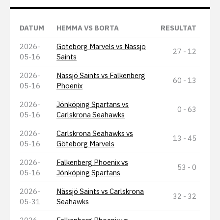
DATUM
HEMMA VS BORTA
RESULTAT
2026-
Göteborg Marvels vs Nässjö
27 - 12
05-16
Saints
2026-
Nässjö Saints vs Falkenberg
60 - 13
05-16
Phoenix
2026-
Jönköping Spartans vs
0 - 63
05-16
Carlskrona Seahawks
2026-
Carlskrona Seahawks vs
13 - 45
05-16
Göteborg Marvels
2026-
Falkenberg Phoenix vs
53 - 0
05-16
Jönköping Spartans
2026-
Nässjö Saints vs Carlskrona
32 - 32
05-31
Seahawks