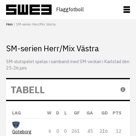
Hoppa
till
Flaggfotboll
innehåll
Hem
SM-serien Herr/Mix Västra
SM-serien Herr/Mix Västra
SM-slutspelet spelas i samband med SM-veckan i Karlstad den
25-26 juni.
TABELL
LAG
W
D
L
GF
GA
GD
PTS
6
0
0
261
45
216
12
Göteborg