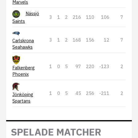
Marvels
Nässjö
3
1
2
216
110
106
7
Saints
3
1
2
168
156
12
7
Carlskrona
Seahawks
1
0
5
97
220
-123
2
Falkenberg
Phoenix
1
0
5
45
256
-211
2
Jönköping
Spartans
SPELADE MATCHER