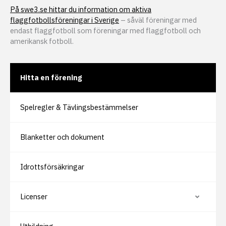
På swe3.se hittar du information om aktiva
flaggfotbollsföreningar i Sverige
– såväl föreningar med
endast flaggfotboll som föreningar med flaggfotboll och
amerikansk fotboll.
Hitta en förening
Spelregler & Tävlingsbestämmelser
Blanketter och dokument
Idrottsförsäkringar
Licenser
V
i
s
a