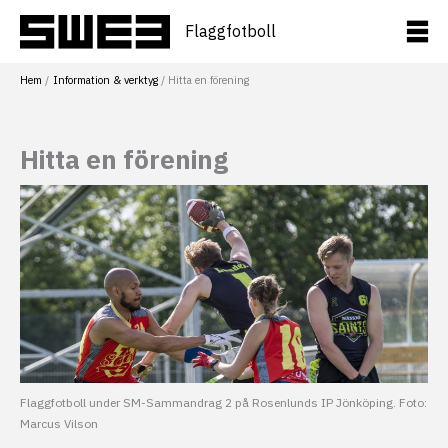
Hoppa
till
Flaggfotboll
innehåll
Hem
Information & verktyg
Hitta en förening
Hitta en förening
Flaggfotboll under SM-Sammandrag 2 på Rosenlunds IP Jönköping. Foto:
Marcus Vilson