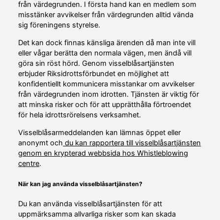
från värdegrunden. I första hand kan en medlem som
misstänker avvikelser från värdegrunden alltid vända
sig föreningens styrelse.
Det kan dock finnas känsliga ärenden då man inte vill
eller vågar berätta den normala vägen, men ändå vill
göra sin röst hörd. Genom visselblåsartjänsten
erbjuder Riksidrottsförbundet en möjlighet att
konfidentiellt kommunicera misstankar om avvikelser
från värdegrunden inom idrotten. Tjänsten är viktig för
att minska risker och för att upprätthålla förtroendet
för hela idrottsrörelsens verksamhet.
Visselblåsarmeddelanden kan lämnas öppet eller
anonymt och
du kan rapportera till visselblåsartjänsten
genom en krypterad webbsida hos Whistleblowing
centre
.
När kan jag använda visselblåsartjänsten?
Du kan använda visselblåsartjänsten för att
uppmärksamma allvarliga risker som kan skada