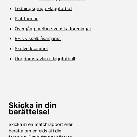
n
e
l
d
r
l
Ledningsgrupp Flaggfotboll
e
d
e
r
ö
r
Plattformar
s
l
d
i
j
ö
d
u
Övergång mellan svenska föreningar
l
o
n
j
r
d
u
RF:s visselblåsartjänst
e
n
r
d
Skolverksamhet
s
e
i
r
d
Ungdomstävlan i flaggfotboll
s
o
i
r
d
o
r
Skicka in din
berättelse!
Skicka in en matchrapport eller
berätta om en eldsjäl i din