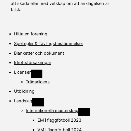
att skada eller med vetskap om att anklagelsen är
falsk.
Hitta en förening
Spelregler & Tävlingsbestämmelser
Blanketter och dokument
Idrottsförsäkringar
Licenser
V
i
Tränarlicens
s
a
Utbildning
e
l
l
Landslag
e
V
r
i
Internationella mästerskap
d
s
V
ö
a
i
EM i flaggfotboll 2023
l
e
s
j
l
a
u
l
VM i flaggfotboll 2024
e