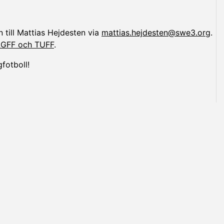
 till Mattias Hejdesten via
mattias.h
ejdesten@swe3.org
.
LGFF och TUFF
.
fotboll!