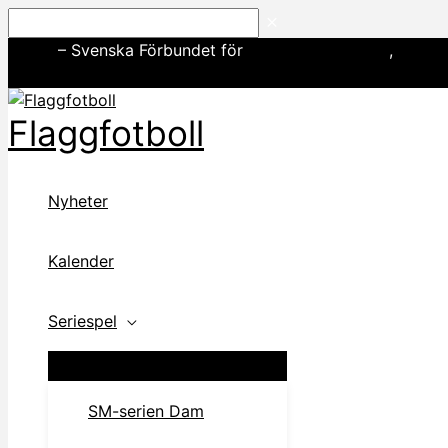
Hoppa
Sök
till
SWE3
– Svenska Förbundet för
amerikansk fotboll
,
basebo
innehåll
Flaggfotboll
Nyheter
Kalender
Seriespel
SM-serien Dam