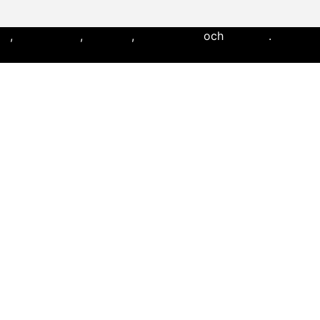
ll
,
flaggfotboll
,
lacrosse
,
landhockey
och
softboll
.