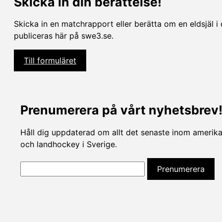
Skicka in din berättelse!
Skicka in en matchrapport eller berätta om en eldsjäl i 
publiceras här på swe3.se.
Till formuläret
Prenumerera på vårt nyhetsbrev
Håll dig uppdaterad om allt det senaste inom amerikan
och landhockey i Sverige.