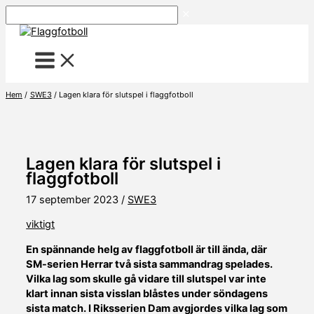
Hoppa
Sök
till
innehåll
Hem
SWE3
Lagen klara för slutspel i flaggfotboll
Lagen klara för slutspel i
flaggfotboll
17 september 2023
/
SWE3
viktigt
En spännande helg av flaggfotboll är till ända, där
SM-serien Herrar två sista sammandrag spelades.
Vilka lag som skulle gå vidare till slutspel var inte
klart innan sista visslan blåstes under söndagens
sista match. I Riksserien Dam avgjordes vilka lag som