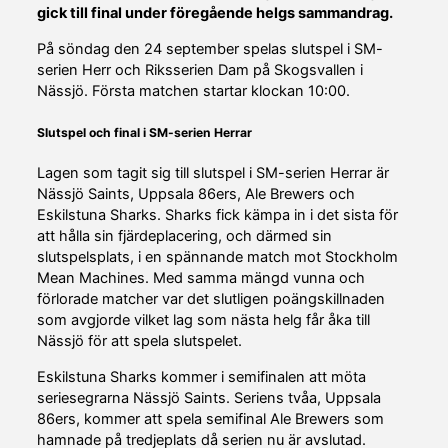
gick till final under föregående helgs sammandrag.
På söndag den 24 september spelas slutspel i SM-
serien Herr och Riksserien Dam på Skogsvallen i
Nässjö. Första matchen startar klockan 10:00.
Slutspel och final i SM-serien Herrar
Lagen som tagit sig till slutspel i SM-serien Herrar är
Nässjö Saints, Uppsala 86ers, Ale Brewers och
Eskilstuna Sharks. Sharks fick kämpa in i det sista för
att hålla sin fjärdeplacering, och därmed sin
slutspelsplats, i en spännande match mot Stockholm
Mean Machines. Med samma mängd vunna och
förlorade matcher var det slutligen poängskillnaden
som avgjorde vilket lag som nästa helg får åka till
Nässjö för att spela slutspelet.
Eskilstuna Sharks kommer i semifinalen att möta
seriesegrarna Nässjö Saints. Seriens tvåa, Uppsala
86ers, kommer att spela semifinal Ale Brewers som
hamnade på tredjeplats då serien nu är avslutad.