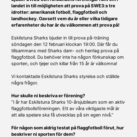
landet in till möjligheten att prova på SWE3:s tre
idrotter: amerikansk fotboll, flaggfotboll och
landhockey. Oavsett vem du är eller vilka tidigare
erfarenheter du har är du välkommen att prova på!
Eskilstuna Sharks bjuder in till prova på-träning
söndagen den 12 februari klockan 19:00. Där får du
tillsammans med Sharks dam- och herrlag prova på
flaggfotboll. Du behöver inte ha någon förkunskap om
sporten, och tjejer och killar från 15 år är välkomna!
Vi kontaktade Eskilstuna Sharks styrelse och ställde
några frågor.
Hur skulle ni beskriva er förening?
”I år har Eskilstuna Sharks 10-årsjubileum som en aktiv
flaggfotbollsföreningen. Ett av våra viktigaste mål är
att alla spelare ska få utvecklas på sin egen nivå.”
För någon som aldrig testat på flaggfotboll förut, hur
beskriver ni sporten för dem?