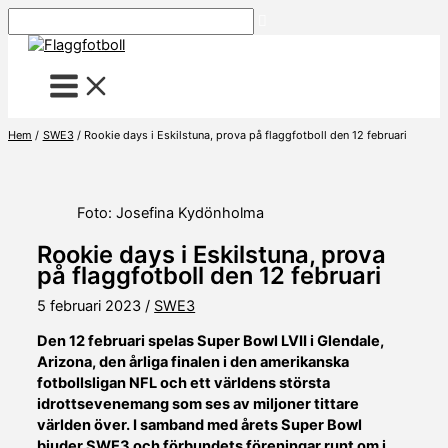
Hoppa
Sök
till
innehåll
Hem
SWE3
Rookie days i Eskilstuna, prova på flaggfotboll den 12 februari
Foto: Josefina Kydönholma
Rookie days i Eskilstuna, prova
på flaggfotboll den 12 februari
5 februari 2023
/
SWE3
Den 12 februari spelas Super Bowl LVII i Glendale,
Arizona, den årliga finalen i den amerikanska
fotbollsligan NFL och ett världens största
idrottsevenemang som ses av miljoner tittare
världen över. I samband med årets Super Bowl
bjuder SWE3 och förbundets föreningar runt om i