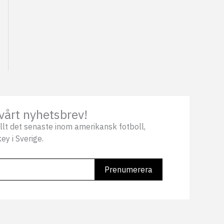
vårt nyhetsbrev!
llt det senaste inom amerikansk fotboll,
ey i Sverige.