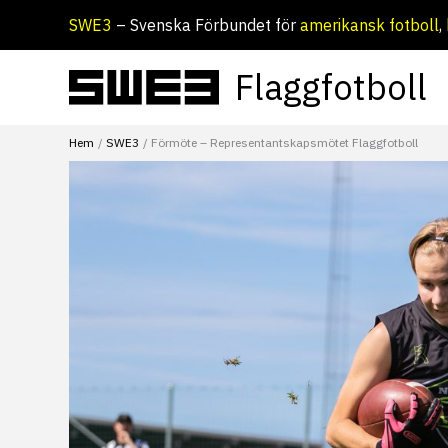
Hoppa
SWE3
– Svenska Förbundet för
amerikansk fotboll
,
till
innehåll
Flaggfotboll
Hem
SWE3
Förmöte – Representantskapsmötet Flaggfotboll