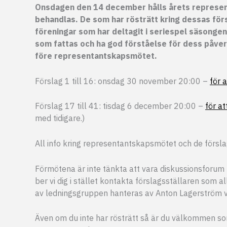
Onsdagen den 14 december hålls årets represen
behandlas. De som har rösträtt kring dessas för
föreningar som har deltagit i seriespel säsongen 
som fattas och ha god förståelse för dess påve
före representantskapsmötet.
Förslag 1 till 16: onsdag 30 november 20:00 –
för 
Förslag 17 till 41: tisdag 6 december 20:00 –
för at
med tidigare.)
All info kring representantskapsmötet och de förs
Förmötena är inte tänkta att vara diskussionsforum u
ber vi dig i stället kontakta förslagsställaren som a
av ledningsgruppen hanteras av Anton Lagerström va
Även om du inte har rösträtt så är du välkommen s