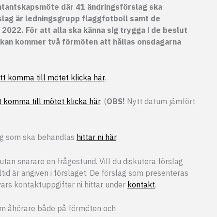
tantskapsmöte där 41 ändringsförslag ska
slag är ledningsgrupp flaggfotboll samt de
2022. För att alla ska känna sig trygga i de beslut
rkan kommer två förmöten att hållas onsdagarna
att komma till mötet klicka här
.
t komma till mötet klicka här
. (
OBS!
Nytt datum jämfört
lag som ska behandlas
hittar ni här
.
tan snarare en frågestund. Vill du diskutera förslag
lltid är angiven i förslaget. De förslag som presenteras
rs kontaktuppgifter ni hittar under
kontakt
.
om åhörare både på förmöten och