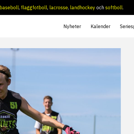
baseboll
,
flaggfotboll
,
lacrosse
,
landhockey
och
softboll
.
Nyheter
Kalender
Series