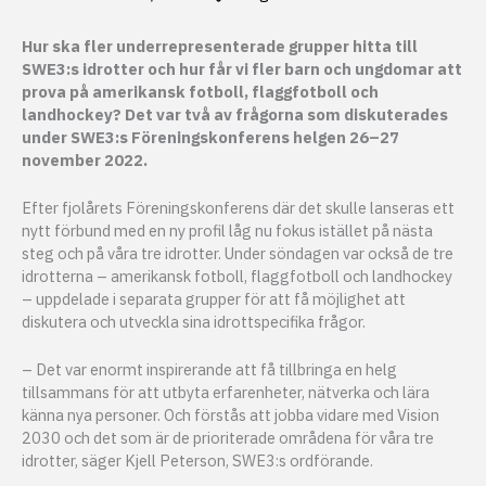
Hur ska fler underrepresenterade grupper hitta till
SWE3:s idrotter och hur får vi fler barn och ungdomar att
prova på amerikansk fotboll, flaggfotboll och
landhockey? Det var två av frågorna som diskuterades
under SWE3:s Föreningskonferens helgen 26–27
november 2022.
Efter fjolårets Föreningskonferens där det skulle lanseras ett
nytt förbund med en ny profil låg nu fokus istället på nästa
steg och på våra tre idrotter. Under söndagen var också de tre
idrotterna – amerikansk fotboll, flaggfotboll och landhockey
– uppdelade i separata grupper för att få möjlighet att
diskutera och utveckla sina idrottspecifika frågor.
– Det var enormt inspirerande att få tillbringa en helg
tillsammans för att utbyta erfarenheter, nätverka och lära
känna nya personer. Och förstås att jobba vidare med Vision
2030 och det som är de prioriterade områdena för våra tre
idrotter, säger Kjell Peterson, SWE3:s ordförande.