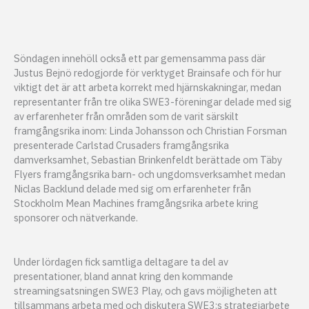
Söndagen innehöll också ett par gemensamma pass där
Justus Bejnö redogjorde för verktyget Brainsafe och för hur
viktigt det är att arbeta korrekt med hjärnskakningar, medan
representanter från tre olika SWE3-föreningar delade med sig
av erfarenheter från områden som de varit särskilt
framgångsrika inom: Linda Johansson och Christian Forsman
presenterade Carlstad Crusaders framgångsrika
damverksamhet, Sebastian Brinkenfeldt berättade om Täby
Flyers framgångsrika barn- och ungdomsverksamhet medan
Niclas Backlund delade med sig om erfarenheter från
Stockholm Mean Machines framgångsrika arbete kring
sponsorer och nätverkande.
Under lördagen fick samtliga deltagare ta del av
presentationer, bland annat kring den kommande
streamingsatsningen SWE3 Play, och gavs möjligheten att
tillsammans arbeta med och diskutera SWE3:s strategiarbete