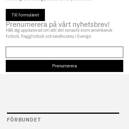
Till formuläret
Prenumerera på vårt nyhetsbrev!
Håll dig uppdaterad om allt det senaste inom amerikansk
fotboll, flaggfotboll och landhockey i Sverige.
FÖRBUNDET