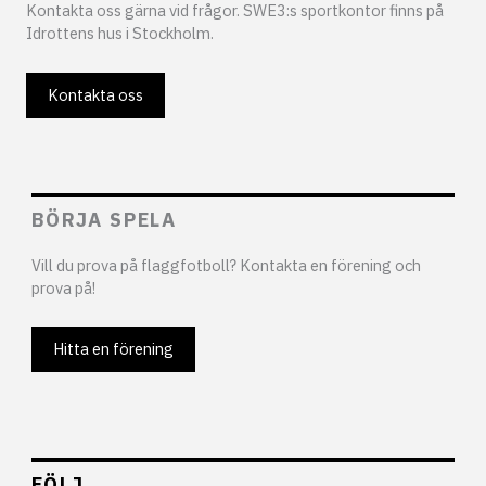
Kontakta oss gärna vid frågor. SWE3:s sportkontor finns på
Idrottens hus i Stockholm.
Kontakta oss
BÖRJA SPELA
Vill du prova på flaggfotboll? Kontakta en förening och
prova på!
Hitta en förening
FÖLJ