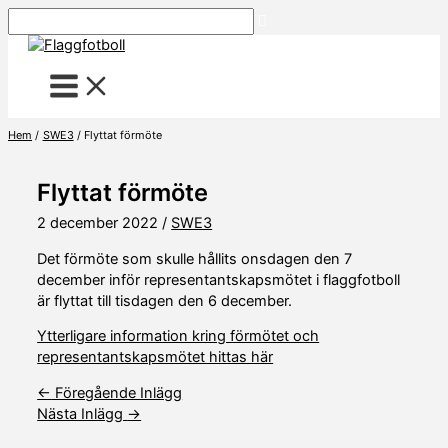
Hoppa
Sök
till
innehåll
Hem
SWE3
Flyttat förmöte
Flyttat förmöte
2 december 2022
/
SWE3
Det förmöte som skulle hållits onsdagen den 7
december inför representantskapsmötet i flaggfotboll
är flyttat till tisdagen den 6 december.
Ytterligare information kring förmötet och
representantskapsmötet hittas här
←
Föregående Inlägg
Nästa Inlägg
→