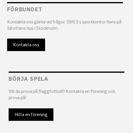
FÖRBUNDET
Kontakta oss gärna vid frågor. SWE3:s sportkontor finns på
Idrottens hus i Stockholm.
Kontakta oss
BÖRJA SPELA
Vill du prova på flaggfotboll? Kontakta en förening och
prova på!
Hitta en förening