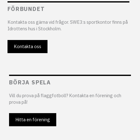
FÖRBUNDET
Kontakta oss gärna vid frågor. SWE3:s sportkontor finns på
Idrottens hus i Stockholm.
Kontakta oss
BÖRJA SPELA
Vill du prova på flaggfotboll? Kontakta en förening och
prova på!
Hitta en förening