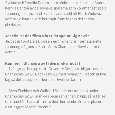
Evelina och Josefin Damm, som båda spelar i Uppsala 86ers
herr-lag är två av de svenska spelarna som kommer att spela
turneringen i Tyskland. Evelina är utsedd till Black Widows
defensiva kapten, och har tagit fram lagets defensiva
playbook.
Josefin, är det första året du spelar Big Bowl?
Ja, det är första året, och enbart min andra internationella
turnering någonsin. Förra årets Champions Bowl var min
debut.
Känner ni till några av lagen ni ska möta?
– I vår grupp har jag mött Coventry Cougars tidigare nere i
Champions Bowl. Det ska bli kul med revansch. Resten är nya
lag så det är superkul! berättar Evelina Damm.
– Även Firebirds och Walldorf Wanderers mötte vi under
Champions Bowl, men de spelar i en annan grupp, så vi får se
om man får chans att möte dem beroende på hur vi placerar
oss! lägger Josefin Damm till.