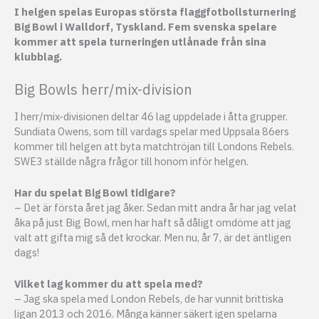
I helgen spelas Europas största flaggfotbollsturnering
Big Bowl i Walldorf, Tyskland. Fem svenska spelare
kommer att spela turneringen utlånade från sina
klubblag.
Big Bowls herr/mix-division
I herr/mix-divisionen deltar 46 lag uppdelade i åtta grupper.
Sundiata Owens, som till vardags spelar med Uppsala 86ers
kommer till helgen att byta matchtröjan till Londons Rebels.
SWE3 ställde några frågor till honom inför helgen.
Har du spelat Big Bowl tidigare?
– Det är första året jag åker. Sedan mitt andra år har jag velat
åka på just Big Bowl, men har haft så dåligt omdöme att jag
valt att gifta mig så det krockar. Men nu, år 7, är det äntligen
dags!
Vilket lag kommer du att spela med?
– Jag ska spela med London Rebels, de har vunnit brittiska
ligan 2013 och 2016. Många känner säkert igen spelarna