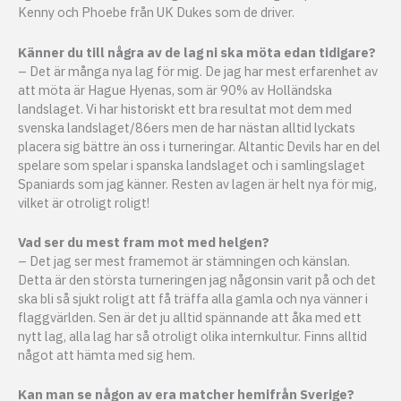
Kenny och Phoebe från UK Dukes som de driver.
Känner du till några av de lag ni ska möta edan tidigare?
– Det är många nya lag för mig. De jag har mest erfarenhet av
att möta är Hague Hyenas, som är 90% av Holländska
landslaget. Vi har historiskt ett bra resultat mot dem med
svenska landslaget/86ers men de har nästan alltid lyckats
placera sig bättre än oss i turneringar. Altantic Devils har en del
spelare som spelar i spanska landslaget och i samlingslaget
Spaniards som jag känner. Resten av lagen är helt nya för mig,
vilket är otroligt roligt!
Vad ser du mest fram mot med helgen?
– Det jag ser mest framemot är stämningen och känslan.
Detta är den största turneringen jag någonsin varit på och det
ska bli så sjukt roligt att få träffa alla gamla och nya vänner i
flaggvärlden. Sen är det ju alltid spännande att åka med ett
nytt lag, alla lag har så otroligt olika internkultur. Finns alltid
något att hämta med sig hem.
Kan man se någon av era matcher hemifrån Sverige?