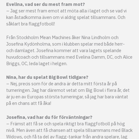
Evelina, vad ser du mest fram mot?
– Jag ser mest fram emot att möta alla i laget och se vad vi
kan åstadkomma även om vi aldrig spelat tillsammans. Och
såklart bra flaggfotboll!
Från Stockholm Mean Machines åker Nina Lindholm och
Josefina Kydönholma, som i klubben spelar med både herr-
och damlaget. Josefina kommer att vara lagets spelande
huvudcoach och tillsammans med Evelina Damm, DC, och Alice
Briggs, OC, leda laget i helgen.
Nina, har du spelat Big Bowl tidigare?
– Nej, precis som för de andra är detta mitt första år på
turneringen. Jag har däremot vetat om Big Bowl i flera år, det
är ju en av Europas största turneringar, så jag har bara väntat
på en chans att få åka!
Josefina, vad har du för förväntningar?
– Främst att få se och spela riktigt bra flaggfotboll på hög
nivå. Men även att få chansen att spela tillsammans med Black
Widows, och få ta del av flagg-tankar från andra spelare, lag