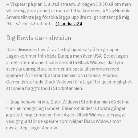
– Vi spelar på plan 1, alltså stream, lördagen 13:30 så om man
vill se mig göra poäng är man alltid välkommen, #StayHumble.
Annars tänkte jag försöka lägga upp lite roligt content på mig
IG – så check that out –
@sundiata24
.
Big Bowls dam-division
Dam-divisionen består av 15 lag uppdelat på tre grupper.
Lagen kommer från både Europa men även USA. Ett av lagen
är det internationellt sammansatta Black Widows, där fyra
svenska damspelare kommer att spela tillsammans med
spelare från Finland, Storbritannien och Ukraina. Andrew
Gambrills startade Black Widows för att ge fler tjejer möjlighet
att spela flaggfotboll i Storbritannien.
– Idag behöver vi inte Black Widows i Storbritannien då det nu
finns en mängd lag i landet. Däremot är detta första gången
jag styrt ihop European Free Agent Black Widows, och jag är
väldigt glad för de spelare som hjälper Black Widows mot
nästa steg! säger Andrew.