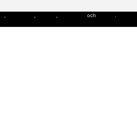
ll
,
flaggfotboll
,
lacrosse
,
landhockey
och
softboll
.