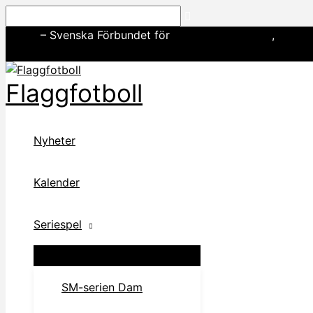
Hoppa
Sök
till
SWE3
– Svenska Förbundet för
amerikansk fotboll
,
basebo
innehåll
Flaggfotboll
Nyheter
Kalender
Seriespel
SM-serien Dam