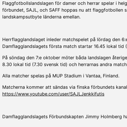
Flaggfotbollslandslagen för damer och herrar spelar i he
förbundet, SAJL, och SAFF hoppas nu att flaggfotbollen 
landskampsutbyte länderna emellan.
Herrflagglandslaget inleder matchspelet på lördag den 6:e 
Damflagglandslagets första match startar 16.45 lokal tid (
På söndag den 7:e oktober möter båda landslagen återige
8.30 lokal tid (7.30 svensk tid) och herrarnas andra match 
Alla matcher spelas på MUP Stadium i Vantaa, Finland.
Matcherna kommer att sändas via finska förbundets kana
https://www.youtube.com/user/SAJLJenkkifutis
Damflagglandslagets Förbundskapten Jimmy Holmberg har t