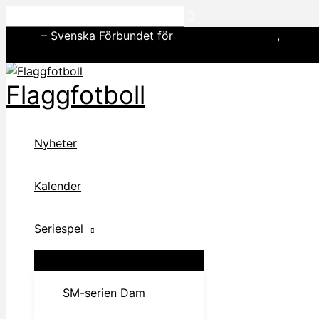
Hoppa
Sök
till
SWE3
– Svenska Förbundet för
amerikansk fotboll
,
basebo
innehåll
Flaggfotboll
Nyheter
Kalender
Seriespel
SM-serien Dam