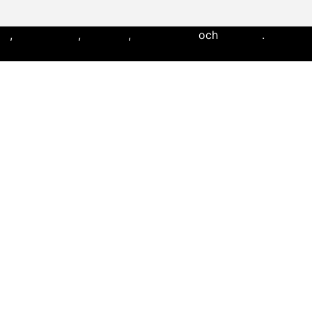
ll
,
flaggfotboll
,
lacrosse
,
landhockey
och
softboll
.