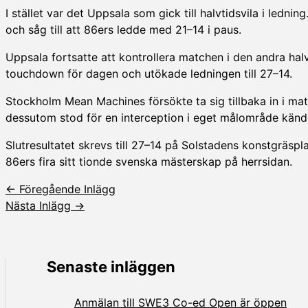
I stället var det Uppsala som gick till halvtidsvila i led
och såg till att 86ers ledde med 21–14 i paus.
Uppsala fortsatte att kontrollera matchen i den andra ha
touchdown för dagen och utökade ledningen till 27–14.
Stockholm Mean Machines försökte ta sig tillbaka in i m
dessutom stod för en interception i eget målområde kände
Slutresultatet skrevs till 27–14 på Solstadens konstgräsp
86ers fira sitt tionde svenska mästerskap på herrsidan.
←
Föregående Inlägg
Nästa Inlägg
→
Senaste inläggen
Anmälan till SWE3 Co-ed Open är öppen