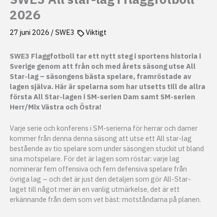
2026
27 juni 2026
/
SWE3
Viktigt
SWE3 Flaggfotboll tar ett nytt steg i sportens historia i
Sverige genom att från och med årets säsong utse All
Star-lag – säsongens bästa spelare, framröstade av
lagen själva. Här är spelarna som har utsetts till de allra
första All Star-lagen i SM-serien Dam samt SM-serien
Herr/Mix Västra och Östra!
Varje serie och konferens i SM-serierna för herrar och damer
kommer från denna denna säsong att utse ett All star-lag
bestående av tio spelare som under säsongen stuckit ut bland
sina motspelare. För det är lagen som röstar: varje lag
nominerar fem offensiva och fem defensiva spelare från
övriga lag – och det är just den detaljen som gör All-Star-
laget till något mer än en vanlig utmärkelse, det är ett
erkännande från dem som vet bäst: motståndarna på planen.