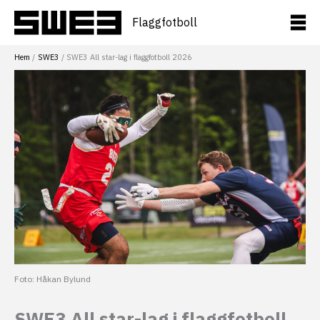
Hoppa
till
Flaggfotboll
innehåll
Hem
SWE3
SWE3 All star-lag i flaggfotboll 2026
Foto: Håkan Bylund
SWE3 All star-lag i flaggfotboll