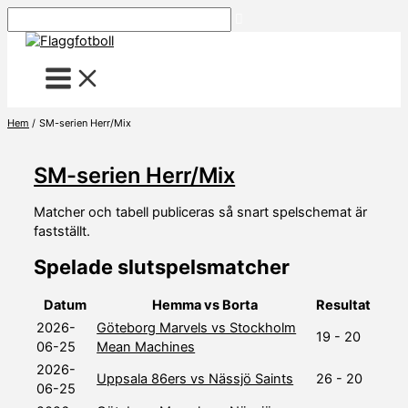
Hoppa
Sök
till
innehåll
Hem
SM-serien Herr/Mix
SM-serien Herr/Mix
Matcher och tabell publiceras så snart spelschemat är
fastställt.
Spelade slutspelsmatcher
Datum
Hemma vs Borta
Resultat
2026-
Göteborg Marvels vs Stockholm
19 - 20
06-25
Mean Machines
2026-
Uppsala 86ers vs Nässjö Saints
26 - 20
06-25