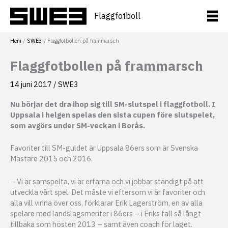
Hoppa
till
Flaggfotboll
innehåll
Hem
SWE3
Flaggfotbollen på frammarsch
Flaggfotbollen på frammarsch
14 juni 2017
/
SWE3
Nu börjar det dra ihop sig till SM-slutspel i flaggfotboll. I
Uppsala i helgen spelas den sista cupen före slutspelet,
som avgörs under SM-veckan i Borås.
Favoriter till SM-guldet är Uppsala 86ers som är Svenska
Mästare 2015 och 2016.
– Vi är samspelta, vi är erfarna och vi jobbar ständigt på att
utveckla vårt spel. Det måste vi eftersom vi är favoriter och
alla vill vinna över oss, förklarar Erik Lagerström, en av alla
spelare med landslagsmeriter i 86ers – i Eriks fall så långt
tillbaka som hösten 2013 – samt även coach för laget.