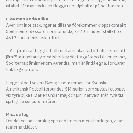
istället får man rycka en flagga ur midjebältet på bollbäraren.
Lika men ändå olika
Även om inte tacklingar är tillåtna förekommer kroppskontakt.
Speltiden är dessutom annorlunda, 2×20 minuter istället för
4×12 för amerikansk fotboll.
– Att jämföra flaggfotboll med amerikansk fotboll är som att
jämföra innebandy med ishockey där flaggfotboll är innebandy.
Sporterna påminner om varandra, men är ändå egna, förklarar
Erik Lagerström.
Flaggfotboll växer i Sverige inom ramen för Svenska
Amerikansk Fotbollförbundet. SM-serien som spelas i cupspel
vid fyra olika tillfällen under maj och juni, har växt från fyra till
sju lag de senaste tre åren.
Mixade lag
Där det saknas damlag spelar damerna med i herrlagen, vilket
reglerna tillåter.