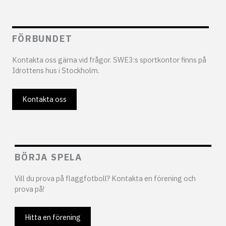
FÖRBUNDET
Kontakta oss gärna vid frågor. SWE3:s sportkontor finns på
Idrottens hus i Stockholm.
Kontakta oss
BÖRJA SPELA
Vill du prova på flaggfotboll? Kontakta en förening och
prova på!
Hitta en förening