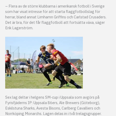
– Flera av de större klubbarna i amerikansk fotboll i Sverige
som har visat intresse för att starta flaggfotbollslag för
herrar, bland annat Limhamn Griffins och Carlstad Crusaders.
Det är bra, för det får flaggfotboll att fortsätta växa, säger
Erik Lagerström.
Sex lag deltar i helgens SM-cup i Uppsala som avgörs på
Fyrisfjäderns IP: Uppsala 86ers, Ale Brewers (Göteborg),
Eskilstuna Sharks, Avesta Bisons, Carlberg Cavalliers och
Norrköping Monarchs. Lagen delas in i två trelagsgrupper.