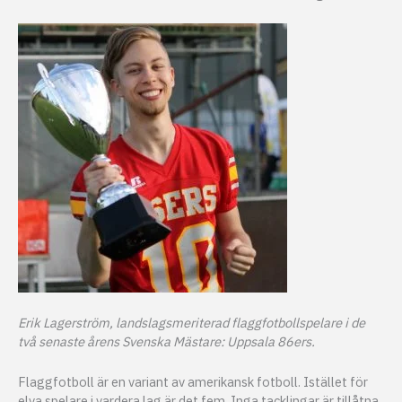
Erik Lagerström, landslagsmeriterad flaggfotbollspelare i de
två senaste årens Svenska Mästare: Uppsala 86ers.
Flaggfotboll är en variant av amerikansk fotboll. Istället för
elva spelare i vardera lag är det fem. Inga tacklingar är tillåtna,