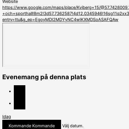
Website
https://www.google.com/maps/place/Kviberg+15/@57.7428009
+och+sporthall!8m2!3d57.7362587!4d12.0345946!16sg11q2xx
entry=ttu&g_ep=EgoyMDI2MDYyNC4wIKXMDSoASAFQAw
Evenemang på denna plats
Idag
Kommande
Kommande
Välj datum.