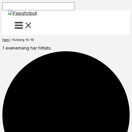
Hoppa
Sök
till
innehåll
Hem
Kviberg 15-16
1 evenemang har hittats.