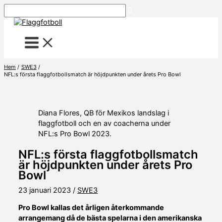
Hoppa
Sök
till
innehåll
Hem
SWE3
NFL:s första flaggfotbollsmatch är höjdpunkten under årets Pro Bowl
Diana Flores, QB för Mexikos landslag i
flaggfotboll och en av coacherna under
NFL:s Pro Bowl 2023.
NFL:s första flaggfotbollsmatch
är höjdpunkten under årets Pro
Bowl
23 januari 2023
/
SWE3
Pro Bowl kallas det årligen återkommande
arrangemang då de bästa spelarna i den amerikanska