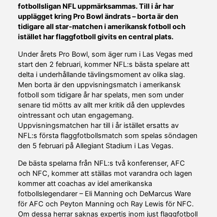
fotbollsligan NFL uppmärksammas. Till i år har
upplägget kring Pro Bowl ändrats – borta är den
tidigare all star-matchen i amerikansk fotboll och
istället har flaggfotboll givits en central plats.
Under årets Pro Bowl, som äger rum i Las Vegas med
start den 2 februari, kommer NFL:s bästa spelare att
delta i underhållande tävlingsmoment av olika slag.
Men borta är den uppvisningsmatch i amerikansk
fotboll som tidigare år har spelats, men som under
senare tid mötts av allt mer kritik då den upplevdes
ointressant och utan engagemang.
Uppvisningsmatchen har till i år istället ersatts av
NFL:s första flaggfotbollsmatch som spelas söndagen
den 5 februari på Allegiant Stadium i Las Vegas.
De bästa spelarna från NFL:s två konferenser, AFC
och NFC, kommer att ställas mot varandra och lagen
kommer att coachas av idel amerikanska
fotbollslegendarer – Eli Manning och DeMarcus Ware
för AFC och Peyton Manning och Ray Lewis för NFC.
Om dessa herrar saknas expertis inom just flaggfotboll