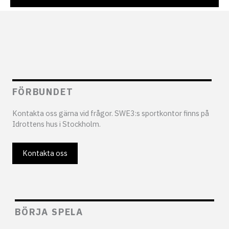
FÖRBUNDET
Kontakta oss gärna vid frågor. SWE3:s sportkontor finns på
Idrottens hus i Stockholm.
Kontakta oss
BÖRJA SPELA