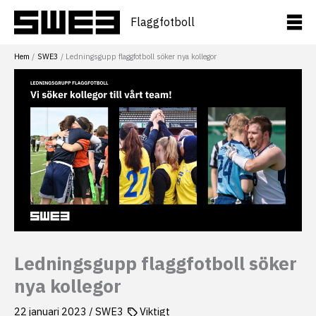
Hoppa
till
Flaggfotboll
innehåll
Hem
SWE3
Ledningsgupp flaggfotboll söker nya kollegor
Ledningsgupp flaggfotboll söker
nya kollegor
22 januari 2023
/
SWE3
Viktigt