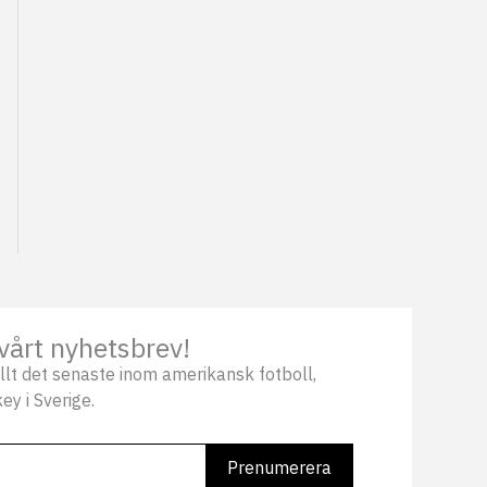
vårt nyhetsbrev!
llt det senaste inom amerikansk fotboll,
ey i Sverige.