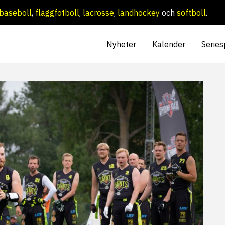
baseboll
,
flaggfotboll
,
lacrosse
,
landhockey
och
softboll
.
Nyheter
Kalender
Series