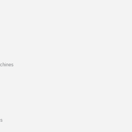
chines
ls