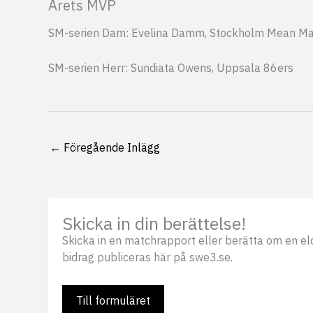
Årets MVP
SM-serien Dam: Evelina Damm, Stockholm Mean Ma
SM-serien Herr: Sundiata Owens, Uppsala 86ers
←
Föregående Inlägg
Skicka in din berättelse!
Skicka in en matchrapport eller berätta om en eldsj
bidrag publiceras här på swe3.se.
Till formuläret