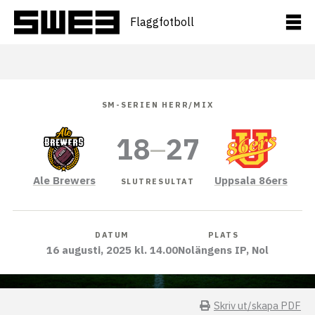
Hoppa
till
Flaggfotboll
innehåll
SM-SERIEN HERR/MIX
18
–
27
Ale Brewers
Uppsala 86ers
SLUTRESULTAT
DATUM
PLATS
16 augusti, 2025 kl. 14.00
Nolängens IP, Nol
Skriv ut/skapa PDF