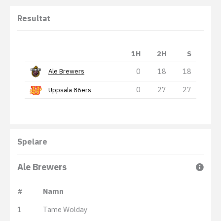
Resultat
1H
2H
S
0
18
18
Ale Brewers
0
27
27
Uppsala 86ers
Spelare
Ale Brewers
#
Namn
1
Tame Wolday