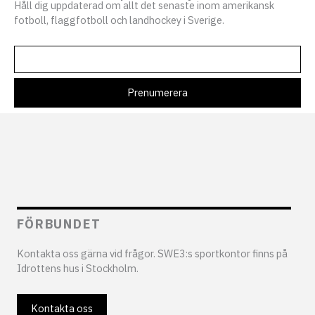
Håll dig uppdaterad om allt det senaste inom amerikansk
fotboll, flaggfotboll och landhockey i Sverige.
FÖRBUNDET
Kontakta oss gärna vid frågor. SWE3:s sportkontor finns på
Idrottens hus i Stockholm.
Kontakta oss