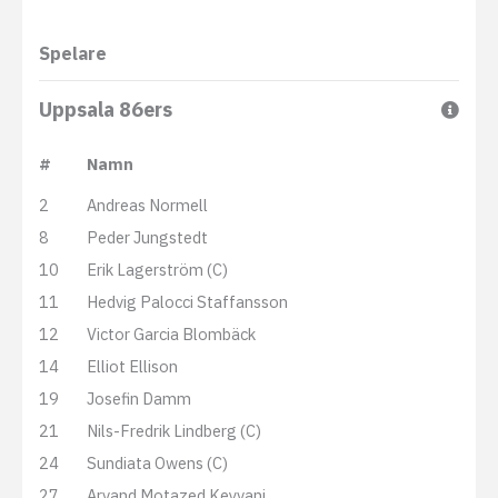
Spelare
Uppsala 86ers
#
Namn
2
Andreas Normell
8
Peder Jungstedt
10
Erik Lagerström (C)
11
Hedvig Palocci Staffansson
12
Victor Garcia Blombäck
14
Elliot Ellison
19
Josefin Damm
21
Nils-Fredrik Lindberg (C)
24
Sundiata Owens (C)
27
Arvand Motazed Keyvani