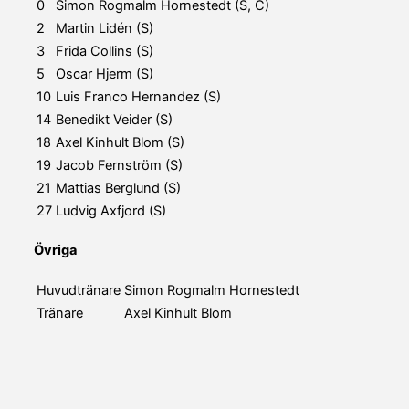
0
Simon Rogmalm Hornestedt (S, C)
2
Martin Lidén (S)
3
Frida Collins (S)
5
Oscar Hjerm (S)
10
Luis Franco Hernandez (S)
14
Benedikt Veider (S)
18
Axel Kinhult Blom (S)
19
Jacob Fernström (S)
21
Mattias Berglund (S)
27
Ludvig Axfjord (S)
Övriga
Huvudtränare
Simon Rogmalm Hornestedt
Tränare
Axel Kinhult Blom