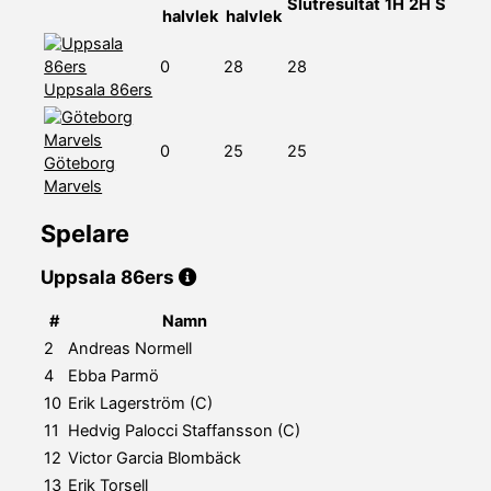
Slutresultat
1H
2H
S
halvlek
halvlek
0
28
28
Uppsala 86ers
0
25
25
Göteborg
Marvels
Spelare
Uppsala 86ers
#
Namn
2
Andreas Normell
4
Ebba Parmö
10
Erik Lagerström (C)
11
Hedvig Palocci Staffansson (C)
12
Victor Garcia Blombäck
13
Erik Torsell