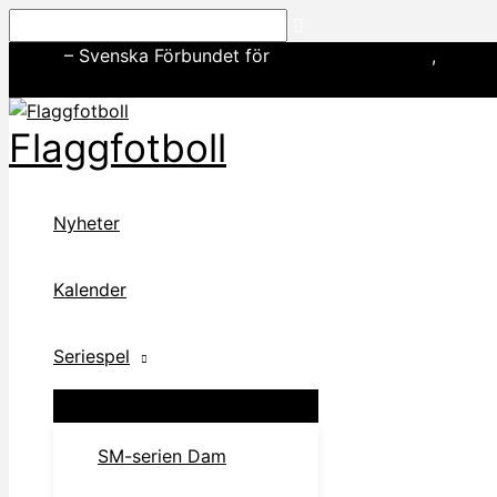
Hoppa
Sök
till
SWE3
– Svenska Förbundet för
amerikansk fotboll
,
basebo
innehåll
Flaggfotboll
Nyheter
Kalender
Seriespel
SM-serien Dam