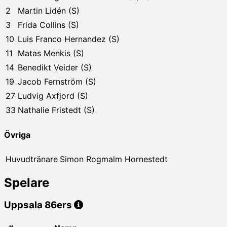
2
Martin Lidén (S)
3
Frida Collins (S)
10
Luis Franco Hernandez (S)
11
Matas Menkis (S)
14
Benedikt Veider (S)
19
Jacob Fernström (S)
27
Ludvig Axfjord (S)
33
Nathalie Fristedt (S)
Övriga
Huvudtränare
Simon Rogmalm Hornestedt
Spelare
Uppsala 86ers