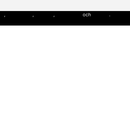
ll
,
flaggfotboll
,
lacrosse
,
landhockey
och
softboll
.