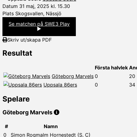
Datum
31 maj, 2025 kl. 15.30
Plats
Skogsvallen, Nässjö
Se matchen på SWE3 Play
Skriv ut/skapa PDF
Resultat
Första halvlek
And
Göteborg Marvels
0
20
Uppsala 86ers
0
34
Spelare
Göteborg Marvels
#
Namn
0
Simon Rogmalm Hornestedt (S, C)