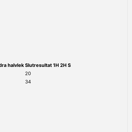
ra halvlek
Slutresultat
1H
2H
S
20
34