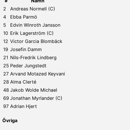
#
Namn
2
Andreas Normell (C)
4
Ebba Parmö
5
Edvin Winroth Jansson
10
Erik Lagerström (C)
12
Victor Garcia Blombäck
19
Josefin Damm
21
Nils-Fredrik Lindberg
25
Peder Jungstedt
27
Arvand Motazed Keyvani
28
Alma Clerté
48
Jakob Wolde Michael
69
Jonathan Myrlander (C)
97
Adrian Hjert
Övriga