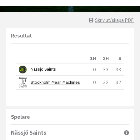
Skriv ut/skapa PDF
Resultat
1H
2H
S
0
33
33
Nässjö Saints
0
32
32
Stockholm Mean Machines
Spelare
Nässjö Saints