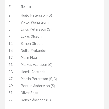
#
Namn
2
Hugo Petersson (S)
4
Viktor Wahlström
6
Linus Petersson (S)
7
Lukas Olsson
12
Simon Olsson
14
Nellie Myrlander
17
Malin Flaa
21
Markus Axelsson (C)
28
Henrik Ahlstedt
47
Martin Petersson (S, C)
49
Pontus Andersson (S)
51
Oliver Spjut
77
Dennis Åkesson (S)