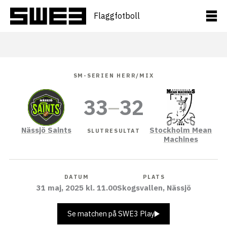
Hoppa
till
Flaggfotboll
innehåll
SM-SERIEN HERR/MIX
33
–
32
Nässjö Saints
Stockholm Mean
SLUTRESULTAT
Machines
DATUM
PLATS
31 maj, 2025 kl. 11.00
Skogsvallen, Nässjö
Se matchen på SWE3 Play