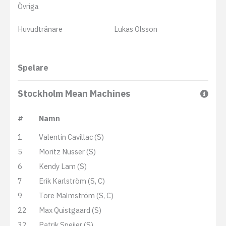
Övriga
Huvudtränare
Lukas Olsson
Spelare
Stockholm Mean Machines
#
Namn
1
Valentin Cavillac (S)
5
Moritz Nusser (S)
6
Kendy Lam (S)
7
Erik Karlström (S, C)
9
Tore Malmström (S, C)
22
Max Quistgaard (S)
32
Patrik Speijer (S)