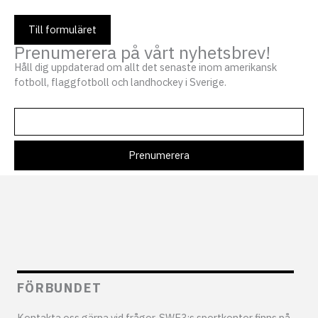
Till formuläret
Prenumerera på vårt nyhetsbrev!
Håll dig uppdaterad om allt det senaste inom amerikansk
fotboll, flaggfotboll och landhockey i Sverige.
FÖRBUNDET
Kontakta oss gärna vid frågor. SWE3:s sportkontor finns på