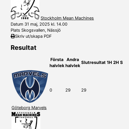
Stockholm Mean Machines
Datum
31 maj, 2025 kl. 14.00
Plats
Skogsvallen, Nässjö
Skriv ut/skapa PDF
Resultat
Första
Andra
Slutresultat
1H
2H
S
halvlek
halvlek
0
29
29
Göteborg Marvels