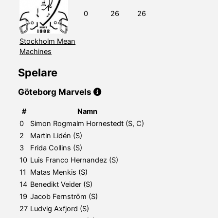
0
26
26
Stockholm Mean
Machines
Spelare
Göteborg Marvels
#
Namn
0
Simon Rogmalm Hornestedt (S, C)
2
Martin Lidén (S)
3
Frida Collins (S)
10
Luis Franco Hernandez (S)
11
Matas Menkis (S)
14
Benedikt Veider (S)
19
Jacob Fernström (S)
27
Ludvig Axfjord (S)