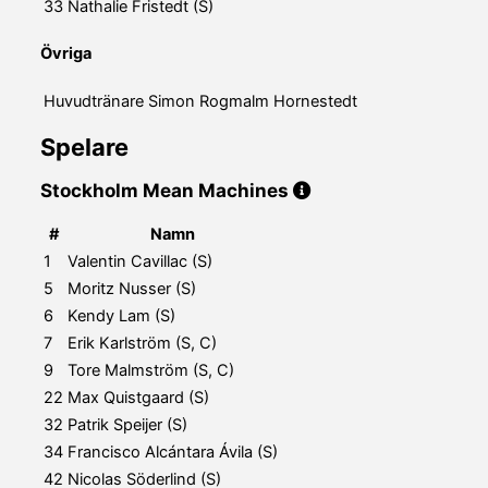
33
Nathalie Fristedt (S)
Övriga
Huvudtränare
Simon Rogmalm Hornestedt
Spelare
Stockholm Mean Machines
#
Namn
1
Valentin Cavillac (S)
5
Moritz Nusser (S)
6
Kendy Lam (S)
7
Erik Karlström (S, C)
9
Tore Malmström (S, C)
22
Max Quistgaard (S)
32
Patrik Speijer (S)
34
Francisco Alcántara Ávila (S)
42
Nicolas Söderlind (S)