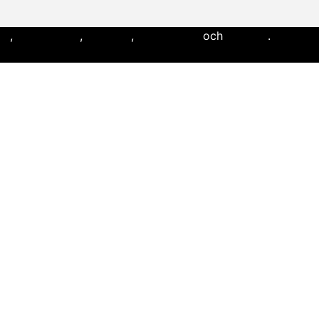
ll
,
flaggfotboll
,
lacrosse
,
landhockey
och
softboll
.