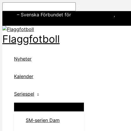
Hoppa
Sök
till
SWE3
– Svenska Förbundet för
amerikansk fotboll
,
basebo
innehåll
Flaggfotboll
Nyheter
Kalender
Seriespel
SM-serien Dam