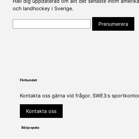
Håll dig uppdaterad om allt det senaste inom amerikan
och landhockey i Sverige.
Förbundet
Kontakta oss gärna vid frågor. SWE3:s sportkontor
Kontakta oss
Börja spela