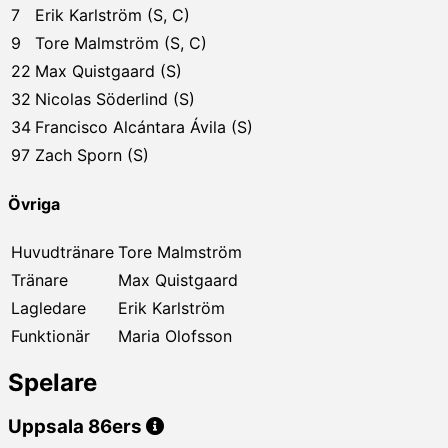
7
Erik Karlström (S, C)
9
Tore Malmström (S, C)
22
Max Quistgaard (S)
32
Nicolas Söderlind (S)
34
Francisco Alcántara Ávila (S)
97
Zach Sporn (S)
Övriga
Huvudtränare
Tore Malmström
Tränare
Max Quistgaard
Lagledare
Erik Karlström
Funktionär
Maria Olofsson
Spelare
Uppsala 86ers