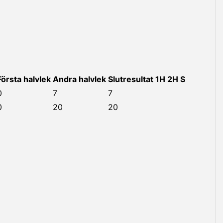
Första halvlek
Andra halvlek
Slutresultat
1H
2H
S
0
7
7
0
20
20