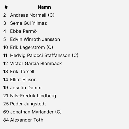
#
Namn
2
Andreas Normell (C)
3
Sema Gül Yilmaz
4
Ebba Parmö
5
Edvin Winroth Jansson
10
Erik Lagerström (C)
11
Hedvig Palocci Staffansson (C)
12
Victor Garcia Blombäck
13
Erik Torsell
14
Elliot Ellison
19
Josefin Damm
21
Nils-Fredrik Lindberg
25
Peder Jungstedt
69
Jonathan Myrlander (C)
84
Alexander Toth