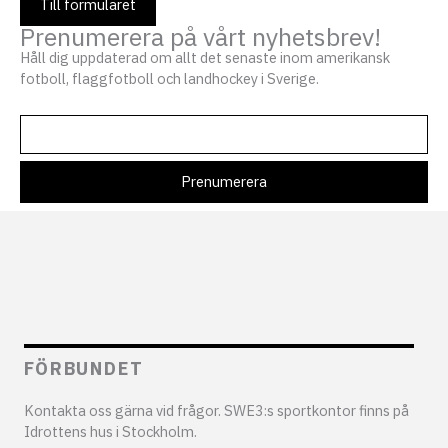
Till formuläret
Prenumerera på vårt nyhetsbrev!
Håll dig uppdaterad om allt det senaste inom amerikansk
fotboll, flaggfotboll och landhockey i Sverige.
FÖRBUNDET
Kontakta oss gärna vid frågor. SWE3:s sportkontor finns på
Idrottens hus i Stockholm.