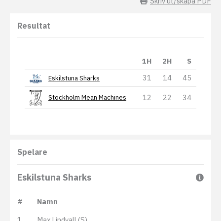
Skriv ut/skapa PDF
Resultat
1H
2H
S
31
14
45
Eskilstuna Sharks
12
22
34
Stockholm Mean Machines
Spelare
Eskilstuna Sharks
#
Namn
1
Max Lindvall (S)