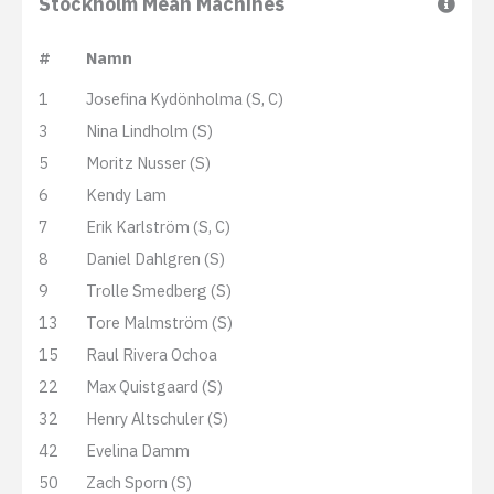
Stockholm Mean Machines
#
Namn
1
Josefina Kydönholma (S, C)
3
Nina Lindholm (S)
5
Moritz Nusser (S)
6
Kendy Lam
7
Erik Karlström (S, C)
8
Daniel Dahlgren (S)
9
Trolle Smedberg (S)
13
Tore Malmström (S)
15
Raul Rivera Ochoa
22
Max Quistgaard (S)
32
Henry Altschuler (S)
42
Evelina Damm
50
Zach Sporn (S)