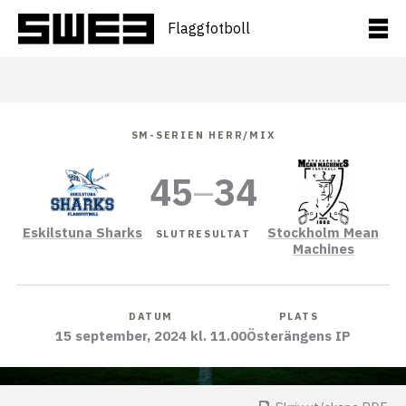
Hoppa
till
Flaggfotboll
innehåll
SM-SERIEN HERR/MIX
45
–
34
Eskilstuna Sharks
Stockholm Mean
SLUTRESULTAT
Machines
DATUM
PLATS
15 september, 2024 kl. 11.00
Österängens IP