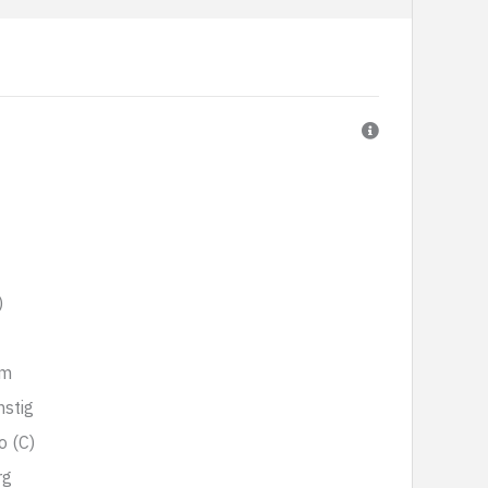
)
öm
nstig
o (C)
rg