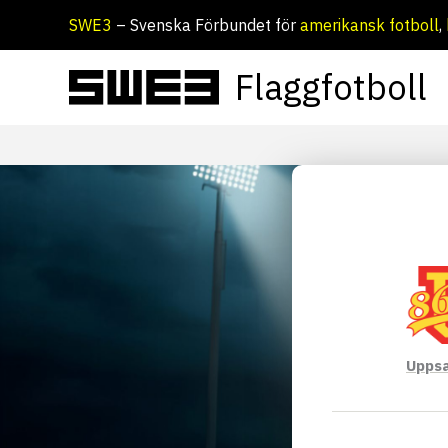
Hoppa
SWE3
– Svenska Förbundet för
amerikansk fotboll
,
till
innehåll
Flaggfotboll
Uppsa