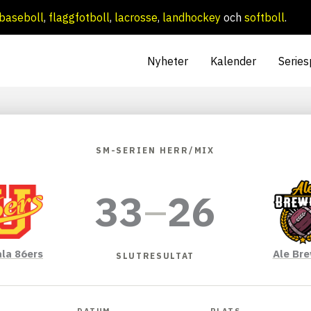
baseboll
,
flaggfotboll
,
lacrosse
,
landhockey
och
softboll
.
Nyheter
Kalender
Series
SM-SERIEN HERR/MIX
33
–
26
la 86ers
Ale Br
SLUTRESULTAT