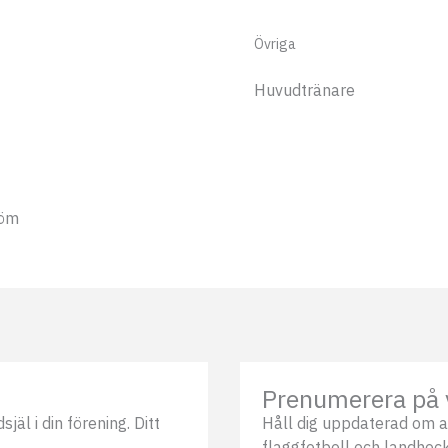
Övriga
Huvudtränare
röm
Prenumerera på 
äl i din förening. Ditt
Håll dig uppdaterad om a
flaggfotboll och landhock