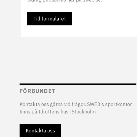
Till formuläret
FÖRBUNDET
Kontakta oss gärna vid frågor. SWE3:s sportkontor
finns på Idrottens hus i Stockholm.
Kontakta oss