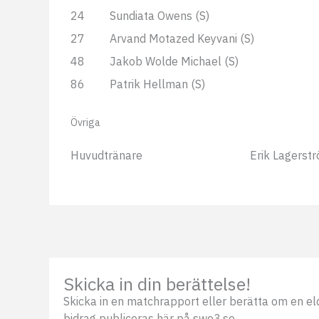
24
Sundiata Owens (S)
27
Arvand Motazed Keyvani (S)
48
Jakob Wolde Michael (S)
86
Patrik Hellman (S)
Övriga
Huvudtränare
Erik Lagerst
Skicka in din berättelse!
Skicka in en matchrapport eller berätta om en eldsj
bidrag publiceras här på swe3.se.