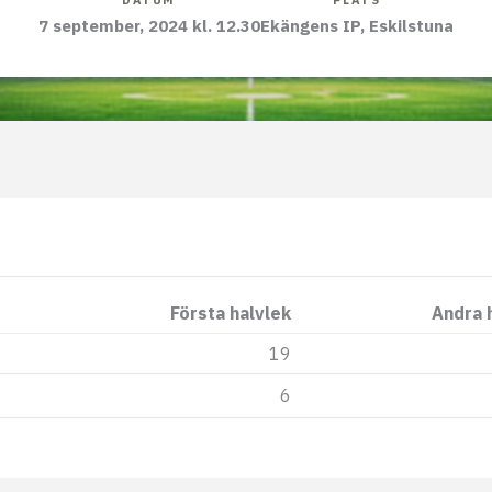
DATUM
PLATS
7 september, 2024 kl. 12.30
Ekängens IP, Eskilstuna
Första halvlek
Andra 
19
6