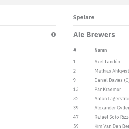
Spelare
Ale Brewers
#
Namn
1
Axel Landén
2
Mathias Ahlqvist
9
Daniel Davies (C
13
Pär Kraemer
32
Anton Lagerstr
39
Alexander Gylle
47
Rafael Soto Rizz
59
Kim Van Den Be