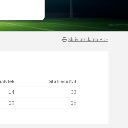
Skriv ut/skapa PDF
halvlek
Slutresultat
14
33
20
26