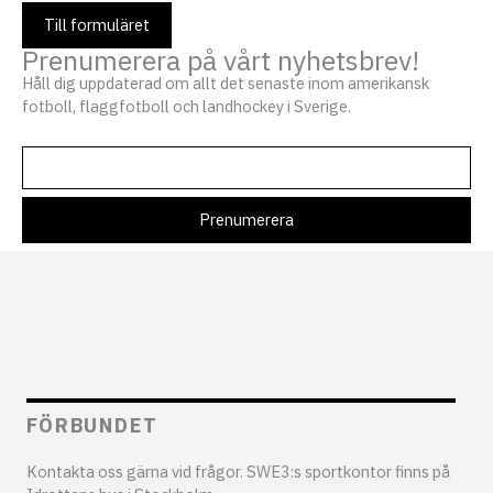
Till formuläret
Prenumerera på vårt nyhetsbrev!
Håll dig uppdaterad om allt det senaste inom amerikansk
fotboll, flaggfotboll och landhockey i Sverige.
FÖRBUNDET
Kontakta oss gärna vid frågor. SWE3:s sportkontor finns på