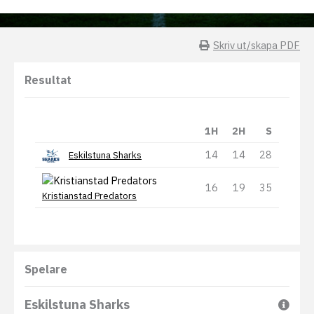
Skriv ut/skapa PDF
Resultat
1H
2H
S
14
14
28
Eskilstuna Sharks
16
19
35
Kristianstad Predators
Spelare
Eskilstuna Sharks