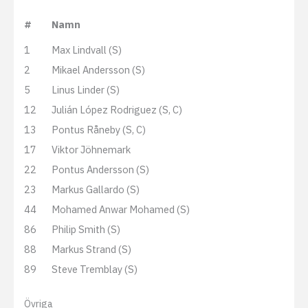
#
Namn
1
Max Lindvall (S)
2
Mikael Andersson (S)
5
Linus Linder (S)
12
Julián López Rodriguez (S, C)
13
Pontus Råneby (S, C)
17
Viktor Jöhnemark
22
Pontus Andersson (S)
23
Markus Gallardo (S)
44
Mohamed Anwar Mohamed (S)
86
Philip Smith (S)
88
Markus Strand (S)
89
Steve Tremblay (S)
Övriga