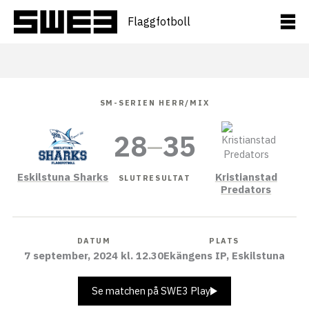
Hoppa
till
Flaggfotboll
innehåll
SM-SERIEN HERR/MIX
28
–
35
Eskilstuna Sharks
Kristianstad
SLUTRESULTAT
Predators
DATUM
PLATS
7 september, 2024 kl. 12.30
Ekängens IP, Eskilstuna
Se matchen på SWE3 Play