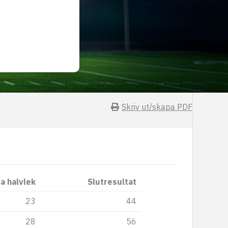
Skriv ut/skapa PDF
a halvlek
Slutresultat
23
44
28
56