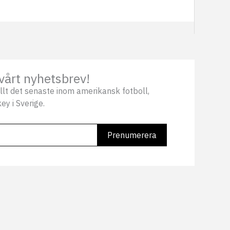
vårt nyhetsbrev!
llt det senaste inom amerikansk fotboll,
ey i Sverige.