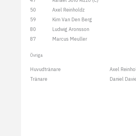
47
Rafael Soto Rizzo (C)
50
Axel Reinholdz
59
Kim Van Den Berg
80
Ludwig Aronsson
87
Marcus Meuller
Övriga
Huvudtränare
Axel Reinho
Tränare
Daniel Davi