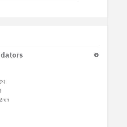
edators
(S)
)
mgren