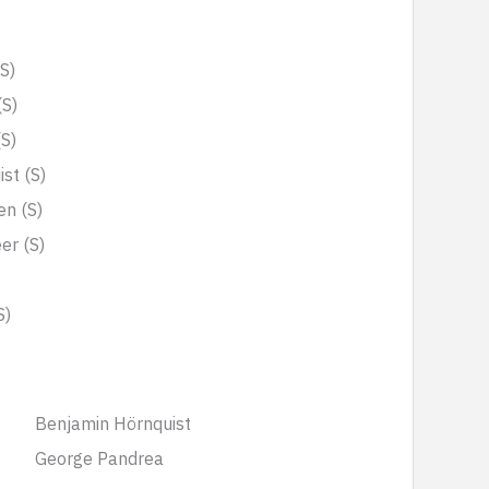
S)
S)
S)
st (S)
en (S)
er (S)
S)
Benjamin Hörnquist
George Pandrea