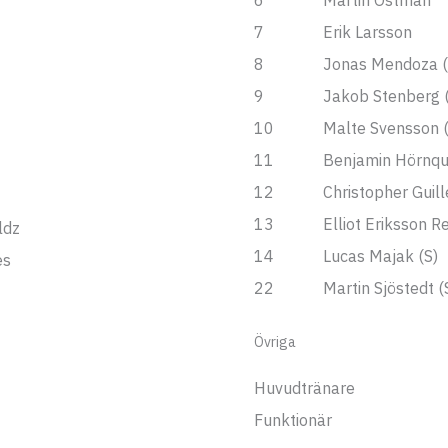
6
Martin Östman
7
Erik Larsson
8
Jonas Mendoza (
9
Jakob Stenberg (
10
Malte Svensson (
11
Benjamin Hörnqui
12
Christopher Guill
13
Elliot Eriksson Re
ldz
14
Lucas Majak (S)
es
22
Martin Sjöstedt (
Övriga
Huvudtränare
Funktionär