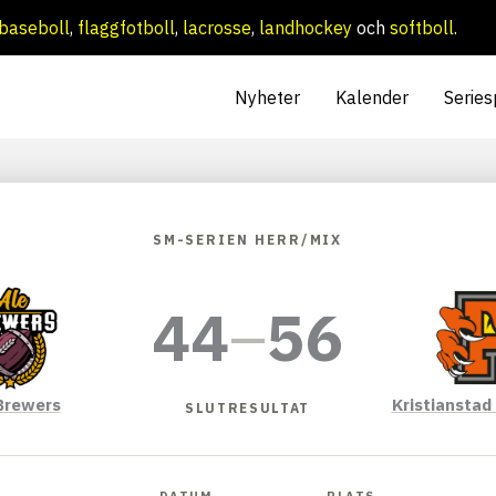
baseboll
,
flaggfotboll
,
lacrosse
,
landhockey
och
softboll
.
Nyheter
Kalender
Series
SM-SERIEN HERR/MIX
44
–
56
Brewers
Kristianstad
SLUTRESULTAT