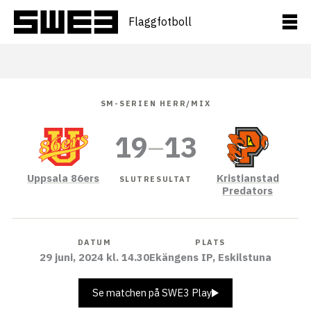
Hoppa
till
Flaggfotboll
innehåll
SM-SERIEN HERR/MIX
19
–
13
Uppsala 86ers
Kristianstad
SLUTRESULTAT
Predators
DATUM
PLATS
29 juni, 2024 kl. 14.30
Ekängens IP, Eskilstuna
Se matchen på SWE3 Play