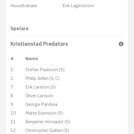
Huvudtränare
Erik Lagerström
Spelare
Kristianstad Predators
#
Namn
1
Stefan Paulsson (S)
2
Philip Juhlin (S, C)
7
Erik Larsson (S)
8
Oliver Larsson
9
George Pandrea
10
Malte Svensson (S)
11
Benjamin Hörnquist (S)
12
Christopher Guillen (S)