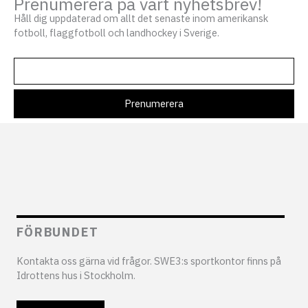
Prenumerera på vårt nyhetsbrev!
Håll dig uppdaterad om allt det senaste inom amerikansk
fotboll, flaggfotboll och landhockey i Sverige.
FÖRBUNDET
Kontakta oss gärna vid frågor. SWE3:s sportkontor finns på
Idrottens hus i Stockholm.