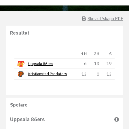
Skriv ut/skapa PDF
Resultat
1H
2H
S
6
13
19
Uppsala 86ers
13
0
13
Kristianstad Predators
Spelare
Uppsala 86ers