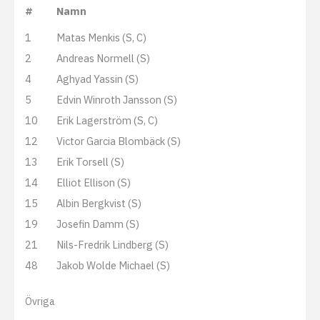
#
Namn
1
Matas Menkis (S, C)
2
Andreas Normell (S)
4
Aghyad Yassin (S)
5
Edvin Winroth Jansson (S)
10
Erik Lagerström (S, C)
12
Victor Garcia Blombäck (S)
13
Erik Torsell (S)
14
Elliot Ellison (S)
15
Albin Bergkvist (S)
19
Josefin Damm (S)
21
Nils-Fredrik Lindberg (S)
48
Jakob Wolde Michael (S)
Övriga