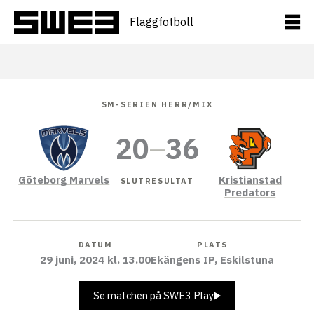
Hoppa
till
Flaggfotboll
innehåll
SM-SERIEN HERR/MIX
20
–
36
Göteborg Marvels
Kristianstad
SLUTRESULTAT
Predators
DATUM
PLATS
29 juni, 2024 kl. 13.00
Ekängens IP, Eskilstuna
Se matchen på SWE3 Play