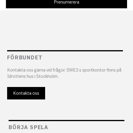
FÖRBUNDET
Kontakta oss gärna vid frågor. SWE3:s sportkontor finns på
Idrottens hus i Stockholm.
Kontakta oss
BÖRJA SPELA