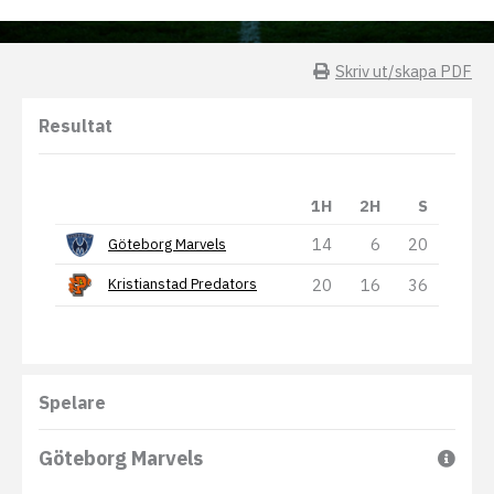
Skriv ut/skapa PDF
Resultat
1H
2H
S
14
6
20
Göteborg Marvels
20
16
36
Kristianstad Predators
Spelare
Göteborg Marvels