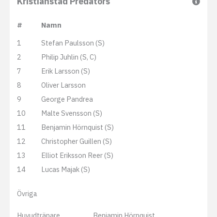
Kristianstad Predators
#
Namn
1
Stefan Paulsson (S)
2
Philip Juhlin (S, C)
7
Erik Larsson (S)
8
Oliver Larsson
9
George Pandrea
10
Malte Svensson (S)
11
Benjamin Hörnquist (S)
12
Christopher Guillen (S)
13
Elliot Eriksson Reer (S)
14
Lucas Majak (S)
Övriga
Huvudtränare
Benjamin Hörnquist