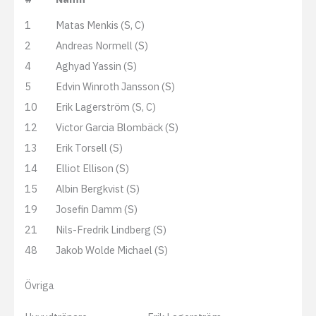
1
Matas Menkis (S, C)
2
Andreas Normell (S)
4
Aghyad Yassin (S)
5
Edvin Winroth Jansson (S)
10
Erik Lagerström (S, C)
12
Victor Garcia Blombäck (S)
13
Erik Torsell (S)
14
Elliot Ellison (S)
15
Albin Bergkvist (S)
19
Josefin Damm (S)
21
Nils-Fredrik Lindberg (S)
48
Jakob Wolde Michael (S)
Övriga