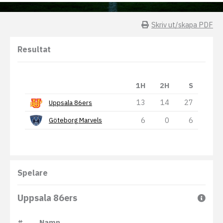
Skriv ut/skapa PDF
Resultat
1H
2H
S
13
14
27
Uppsala 86ers
6
0
6
Göteborg Marvels
Spelare
Uppsala 86ers
#
Namn