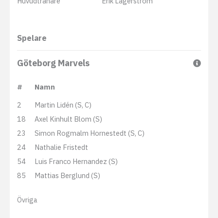
Huvudtränare
Erik Lagerström
Spelare
Göteborg Marvels
#
Namn
2
Martin Lidén (S, C)
18
Axel Kinhult Blom (S)
23
Simon Rogmalm Hornestedt (S, C)
24
Nathalie Fristedt
54
Luis Franco Hernandez (S)
85
Mattias Berglund (S)
Övriga