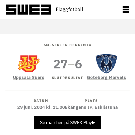
Hoppa
till
Flaggfotboll
innehåll
SM-SERIEN HERR/MIX
27
–
6
Uppsala 86ers
Göteborg Marvels
SLUTRESULTAT
DATUM
PLATS
29 juni, 2024 kl. 11.00
Ekängens IP, Eskilstuna
Se matchen på SWE3 Play