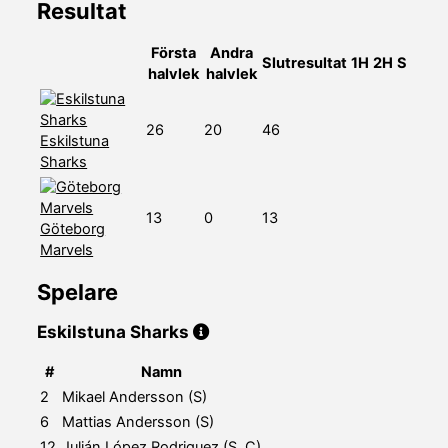
Resultat
Första
Andra
Slutresultat
1H
2H
S
halvlek
halvlek
26
20
46
Eskilstuna
Sharks
13
0
13
Göteborg
Marvels
Spelare
Eskilstuna Sharks
#
Namn
2
Mikael Andersson (S)
6
Mattias Andersson (S)
12
Julián López Rodriguez (S, C)