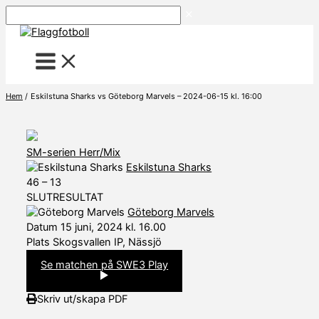
Hoppa
Sök
till
innehåll
Hem
Eskilstuna Sharks vs Göteborg Marvels – 2024-06-15 kl. 16:00
SM-serien Herr/Mix
Eskilstuna Sharks
46
–
13
SLUTRESULTAT
Göteborg Marvels
Datum
15 juni, 2024 kl. 16.00
Plats
Skogsvallen IP, Nässjö
Se matchen på SWE3 Play
Skriv ut/skapa PDF