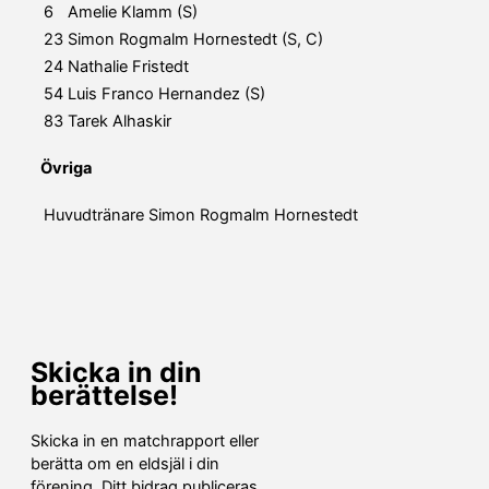
6
Amelie Klamm (S)
23
Simon Rogmalm Hornestedt (S, C)
24
Nathalie Fristedt
54
Luis Franco Hernandez (S)
83
Tarek Alhaskir
Övriga
Huvudtränare
Simon Rogmalm Hornestedt
Skicka in din
berättelse!
Skicka in en matchrapport eller
berätta om en eldsjäl i din
förening. Ditt bidrag publiceras