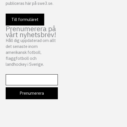
publiceras här på swe3.se.
Till formuläret
Prenumerera på
vårt nyhetsbrev!
Håll dig uppdaterad om allt
det senaste inom
amerikansk fotboll,
flaggfotboll och
landhockey i Sverige.