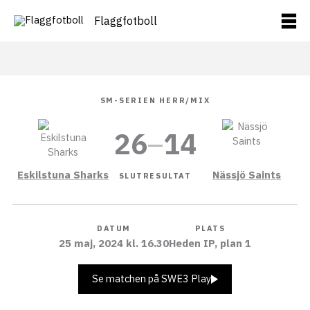
Hoppa
Flaggfotboll
till
innehåll
SM-SERIEN HERR/MIX
26
–
14
Eskilstuna Sharks
Nässjö Saints
SLUTRESULTAT
DATUM
PLATS
25 maj, 2024 kl. 16.30
Heden IP, plan 1
Se matchen på SWE3 Play