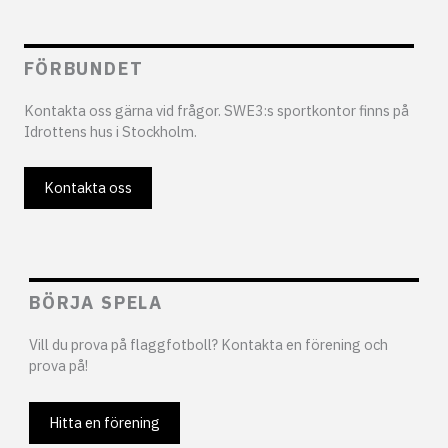
FÖRBUNDET
Kontakta oss gärna vid frågor. SWE3:s sportkontor finns på
Idrottens hus i Stockholm.
Kontakta oss
BÖRJA SPELA
Vill du prova på flaggfotboll? Kontakta en förening och
prova på!
Hitta en förening