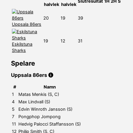
Slutresultat
1H
2H
S
halvlek
halvlek
20
19
39
Uppsala 86ers
19
12
31
Eskilstuna
Sharks
Spelare
Uppsala 86ers
#
Namn
1
Matas Menkis (S, C)
4
Max Lindvall (S)
5
Edvin Winroth Jansson (S)
7
Pongphop Jompong
11
Hedvig Palocci Staffansson (S)
12
Philip Smith (S, C)