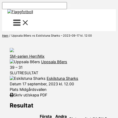
Hoppa
Sök
till
innehåll
Hem
Uppsala 86ers vs Eskilstuna Sharks – 2023-09-17 kl. 12:00
SM-serien Herr/Mix
Uppsala 86ers
39
–
31
SLUTRESULTAT
Eskilstuna Sharks
Datum
17 september, 2023 kl. 12.00
Plats
Midgårdsvallen
Skriv ut/skapa PDF
Resultat
Första
Andra