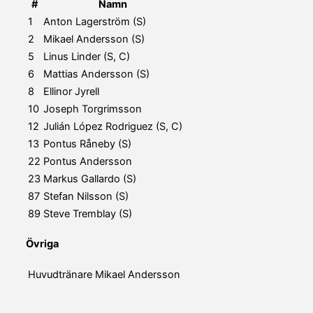
#
Namn
1
Anton Lagerström (S)
2
Mikael Andersson (S)
5
Linus Linder (S, C)
6
Mattias Andersson (S)
8
Ellinor Jyrell
10
Joseph Torgrimsson
12
Julián López Rodriguez (S, C)
13
Pontus Råneby (S)
22
Pontus Andersson
23
Markus Gallardo (S)
87
Stefan Nilsson (S)
89
Steve Tremblay (S)
Övriga
Huvudtränare
Mikael Andersson