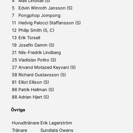
4
Max Lindvall (S)
5
Edvin Winroth Jansson (S)
7
Pongphop Jompong
11
Hedvig Palocci Staffansson (S)
12
Philip Smith (S, C)
13
Erik Torsell
19
Josefin Damm (S)
21
Nils-Fredrik Lindberg
25
Vladislav Potko (S)
27
Arvand Motazed Keyvani (S)
58
Richard Gustavsson (S)
81
Elliot Ellison (S)
86
Patrik Hellman (S)
88
Adrian Hjert (S)
Övriga
Huvudtränare
Erik Lagerström
Tränare
Sundiata Owens