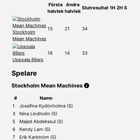
Första
Andra
Slutresultat
1H
2H
S
halvlek
halvlek
13
21
34
Stockholm
Mean Machines
19
14
33
Uppsala 86ers
Spelare
Stockholm Mean Machines
#
Namn
1
Josefina Kydönholma (S)
3
Nina Lindholm (S)
5
Majed Abdelrasul (S)
6
Kendy Lam (S)
7
Erik Karlström (S)