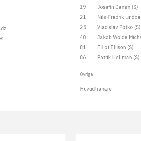
19
Josefin Damm (S)
21
Nils-Fredrik Lindbe
25
Vladislav Potko (S)
ldz
48
Jakob Wolde Micha
es
81
Elliot Ellison (S)
86
Patrik Hellman (S)
Övriga
Huvudtränare