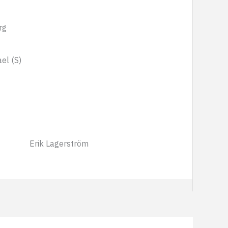
rg
el (S)
Erik Lagerström