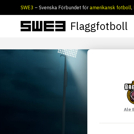
Hoppa
SWE3
– Svenska Förbundet för
amerikansk fotboll
,
till
innehåll
Flaggfotboll
Ale 