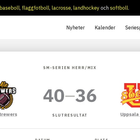
baseboll
,
flaggfotboll
,
lacrosse
,
landhockey
och
softboll
.
Nyheter
Kalender
Series
SM-SERIEN HERR/MIX
40
–
36
Brewers
Uppsala
SLUTRESULTAT