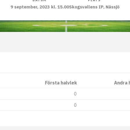
DATUM
PLATS
9 september, 2023 kl. 15.00
Skogsvallens IP, Nässjö
Första halvlek
Andra 
0
0