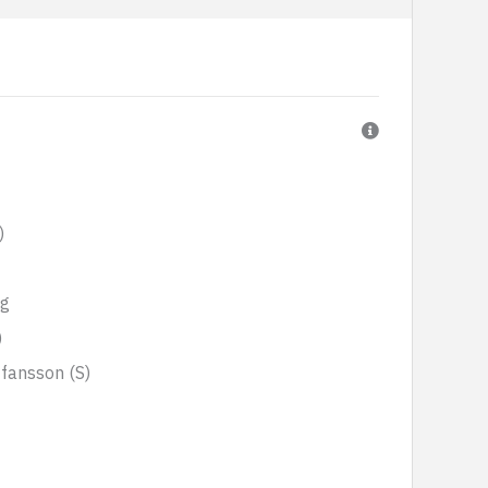
)
g
)
ffansson (S)