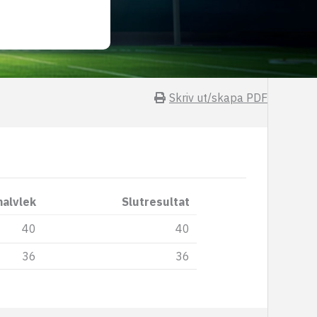
Skriv ut/skapa PDF
halvlek
Slutresultat
40
40
36
36