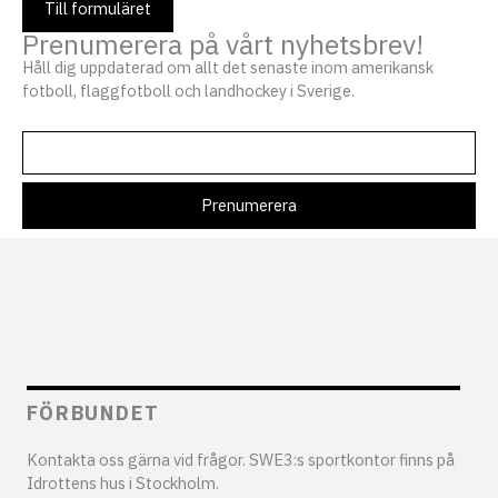
Till formuläret
Prenumerera på vårt nyhetsbrev!
Håll dig uppdaterad om allt det senaste inom amerikansk
fotboll, flaggfotboll och landhockey i Sverige.
FÖRBUNDET
Kontakta oss gärna vid frågor. SWE3:s sportkontor finns på
Idrottens hus i Stockholm.