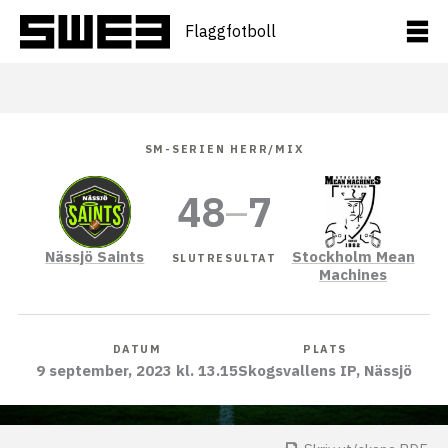
Hoppa
till
Flaggfotboll
innehåll
SM-SERIEN HERR/MIX
48
–
7
Nässjö Saints
Stockholm Mean
SLUTRESULTAT
Machines
DATUM
PLATS
9 september, 2023 kl. 13.15
Skogsvallens IP, Nässjö