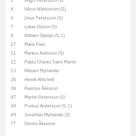
2
Hugo Petersson (S)
4
Viktor Wahlström (S)
6
Linus Petersson (S)
7
Lukas Olsson (S)
8
William Siljesjö (S, C)
17
Malin Flaa
21
Markus Axelsson (S)
22
Pablo Chavez Saint Martin
23
William Myrlander
28
Henrik Ahlstedt
38
Rasmus Åkesson
47
Martin Petersson (S)
49
Pontus Andersson (S, C)
69
Jonathan Myrlander (S)
77
Dennis Åkesson