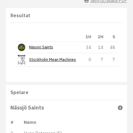
Skriv ut/skapa PDF
Resultat
1H
2H
S
34
14
48
Nässjö Saints
0
7
7
Stockholm Mean Machines
Spelare
Nässjö Saints
#
Namn