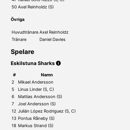
50
Axel Reinholdz (S)
Övriga
Huvudtränare
Axel Reinholdz
Tränare
Daniel Davies
Spelare
Eskilstuna Sharks
#
Namn
2
Mikael Andersson
5
Linus Linder (S, C)
6
Mattias Andersson (S)
7
Joel Andersson (S)
12
Julián López Rodriguez (S, C)
13
Pontus Råneby (S)
18
Markus Strand (S)