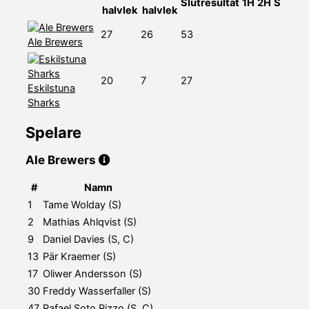
Slutresultat
1H
2H
S
halvlek
halvlek
27
26
53
Ale Brewers
20
7
27
Eskilstuna
Sharks
Spelare
Ale Brewers
#
Namn
1
Tame Wolday (S)
2
Mathias Ahlqvist (S)
9
Daniel Davies (S, C)
13
Pär Kraemer (S)
17
Oliwer Andersson (S)
30
Freddy Wasserfaller (S)
47
Rafael Soto Rizzo (S, C)