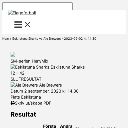
Hoppa
Sök
till
innehåll
Hem
Eskilstuna Sharks vs Ale Brewers – 2023-09-02 kl. 14:30
SM-serien Herr/Mix
Eskilstuna Sharks
12
–
42
SLUTRESULTAT
Ale Brewers
Datum
2 september, 2023 kl. 14.30
Plats
Eskilstuna
Skriv ut/skapa PDF
Resultat
Första
Andra