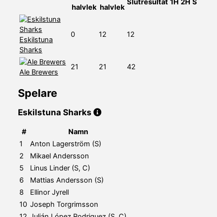
Slutresultat
1H
2H
S
halvlek
halvlek
0
12
12
Eskilstuna
Sharks
21
21
42
Ale Brewers
Spelare
Eskilstuna Sharks
#
Namn
1
Anton Lagerström (S)
2
Mikael Andersson
5
Linus Linder (S, C)
6
Mattias Andersson (S)
8
Ellinor Jyrell
10
Joseph Torgrimsson
12
Julián López Rodriguez (S, C)