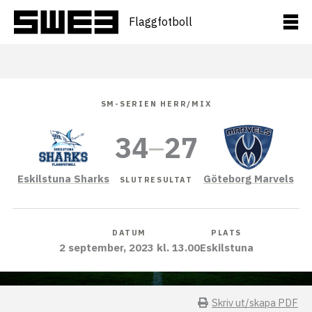
Hoppa
till
Flaggfotboll
innehåll
SM-SERIEN HERR/MIX
34
–
27
Eskilstuna Sharks
Göteborg Marvels
SLUTRESULTAT
DATUM
PLATS
2 september, 2023 kl. 13.00
Eskilstuna
Skriv ut/skapa PDF