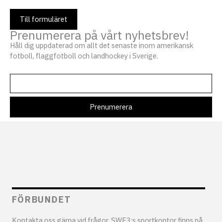
Till formuläret
Prenumerera på vårt nyhetsbrev!
Håll dig uppdaterad om allt det senaste inom amerikansk
fotboll, flaggfotboll och landhockey i Sverige.
FÖRBUNDET
Kontakta oss gärna vid frågor. SWE3:s sportkontor finns på