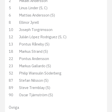
2
Mikael Andersson
5
Linus Linder (S, C)
6
Mattias Andersson (S)
8
Ellinor Jyrell
10
Joseph Torgrimsson
12
Julián López Rodriguez (S, C)
13
Pontus Råneby (S)
18
Markus Strand (S)
22
Pontus Andersson
23
Markus Gallardo (S)
52
Philip Wansulin Söderberg
87
Stefan Nilsson (S)
89
Steve Tremblay (S)
90
Oscar Tjärnström (S)
Övriga