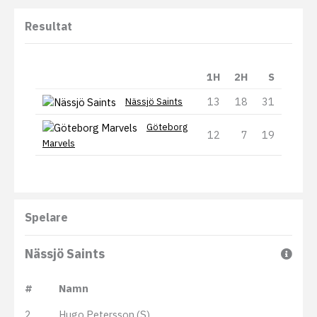
Resultat
1H
2H
S
13
18
31
Nässjö Saints
Göteborg
12
7
19
Marvels
Spelare
Nässjö Saints
#
Namn
2
Hugo Petersson (S)