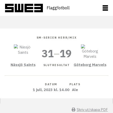
Hoppa
till
Flaggfotboll
innehåll
SM-SERIEN HERR/MIX
31
–
19
Nässjö Saints
Göteborg Marvels
SLUTRESULTAT
DATUM
PLATS
1 juli, 2023 kl. 14.00
Ale
Skriv ut/skapa PDF