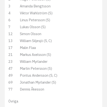
3
Amanda Bengtsson
4
Viktor Wahlström (S)
6
Linus Petersson (S)
7
Lukas Olsson (S)
12
Simon Olsson
13
William Siljesjö (S, C)
17
Malin Flaa
21
Markus Axelsson (S)
23
William Myrlander
47
Martin Petersson (S)
49
Pontus Andersson (S, C)
69
Jonathan Myrlander (S)
77
Dennis Åkesson
Övriga