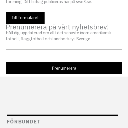
förening. Ditt bidrag publiceras här på swe3.se.
Till formuläret
Prenumerera på vårt nyhetsbrev!
Håll dig uppdaterad om allt det senaste inom amerikansk
fotboll, flaggfotboll och landhockey i Sverige.
FÖRBUNDET