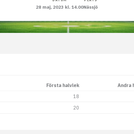
DATUM
PLATS
28 maj, 2023 kl. 14.00
Nässjö
Första halvlek
Andra 
18
20