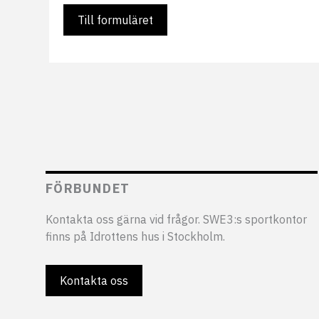
Till formuläret
FÖRBUNDET
Kontakta oss gärna vid frågor. SWE3:s sportkontor
finns på Idrottens hus i Stockholm.
Kontakta oss