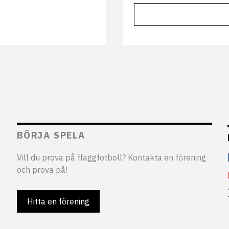
BÖRJA SPELA
Vill du prova på flaggfotboll? Kontakta en förening
och prova på!
Hitta en förening