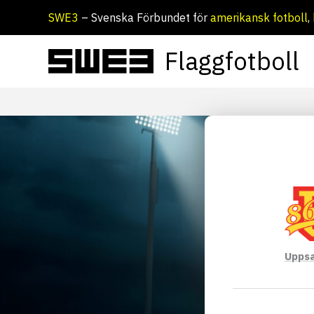
Hoppa
SWE3
– Svenska Förbundet för
amerikansk fotboll
,
till
innehåll
Flaggfotboll
Uppsa