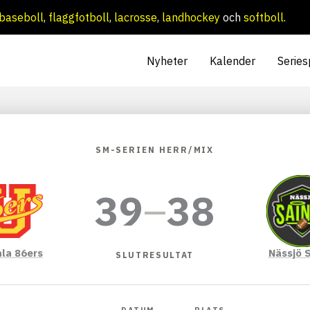
baseboll
,
flaggfotboll
,
lacrosse
,
landhockey
och
softboll
.
Nyheter
Kalender
Series
SM-SERIEN HERR/MIX
39
–
38
la 86ers
Nässjö 
SLUTRESULTAT