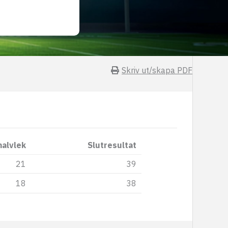
Skriv ut/skapa PDF
halvlek
Slutresultat
21
39
18
38