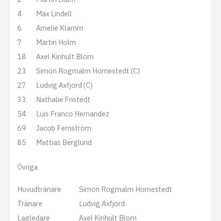
4
Max Lindell
6
Amelie Klamm
7
Martin Holm
18
Axel Kinhult Blom
23
Simon Rogmalm Hornestedt (C)
27
Ludvig Axfjord (C)
33
Nathalie Fristedt
54
Luis Franco Hernandez
69
Jacob Fernström
85
Mattias Berglund
Övriga
Huvudtränare
Simon Rogmalm Hornestedt
Tränare
Ludvig Axfjord
Lagledare
Axel Kinhult Blom