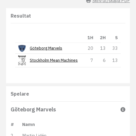
Skriv ut/skapa PDF
Resultat
1H
2H
S
20
13
33
Göteborg Marvels
7
6
13
Stockholm Mean Machines
Spelare
Göteborg Marvels
#
Namn
2
Martin Lidén