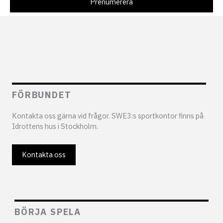
FÖRBUNDET
Kontakta oss gärna vid frågor. SWE3:s sportkontor finns på
Idrottens hus i Stockholm.
Kontakta oss
BÖRJA SPELA