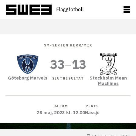
Hoppa
till
Flaggfotboll
innehåll
SM-SERIEN HERR/MIX
33
–
13
Göteborg Marvels
Stockholm Mean
SLUTRESULTAT
Machines
DATUM
PLATS
28 maj, 2023 kl. 12.00
Nässjö