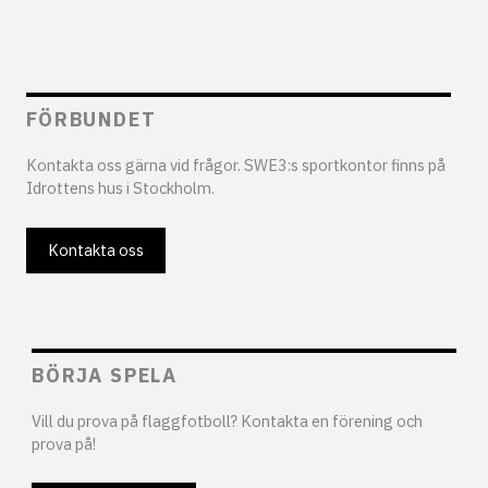
FÖRBUNDET
Kontakta oss gärna vid frågor. SWE3:s sportkontor finns på
Idrottens hus i Stockholm.
Kontakta oss
BÖRJA SPELA
Vill du prova på flaggfotboll? Kontakta en förening och
prova på!