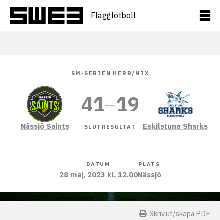
Hoppa
till
Flaggfotboll
innehåll
SM-SERIEN HERR/MIX
41
–
19
Nässjö Saints
Eskilstuna Sharks
SLUTRESULTAT
DATUM
PLATS
28 maj, 2023 kl. 12.00
Nässjö
Skriv ut/skapa PDF