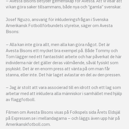
– Avesta Bisons betyder gemenskap för Avesta. Att vi visar att
vi kan göra saker tillsammans, både nya och ”gamla” svenskar.
Josef Nguzo, ansvarig för inkluderingsfrågan i Svenska
Amerikansk Fotbollförbundets styrelse, säger om Avesta
Bisons:
– Alla kan inte göra allt, men alla kan göra något. Det är
Avesta Bisons ett mycket bra exempel på. Både Tommy och
Tom lägger ned ett fantastiskt arbete och har påverkat de här
individerna när det gäller deras välmående, såväl fysiskt som
psykiskt. Det är en enorm press att vänta på om man får
stanna, eller inte. Det här laget avlastar en del av den pressen.
– Jag är stolt att vara associerad till en idrott och ett lag som
arbetar med att inkludera alla människor i samhället med hjälp
av flaggfotboll.
Filmen om Avesta Bisons visas på Folkspels sida Årets Eldsjäl
på Expressen.se i mellandagarna – och läggs även upp här på
Amerikanskfotboll.com.