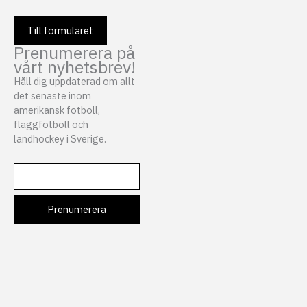
Till formuläret
Prenumerera på
vårt nyhetsbrev!
Håll dig uppdaterad om allt
det senaste inom
amerikansk fotboll,
flaggfotboll och
landhockey i Sverige.