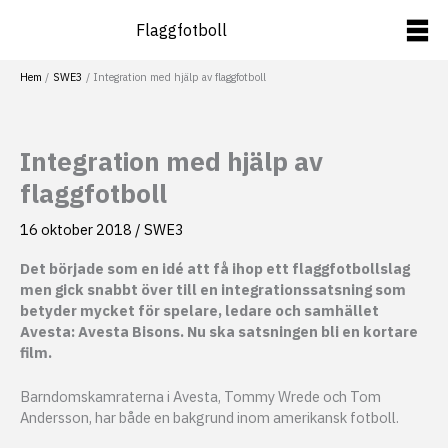
Hoppa
Flaggfotboll
till
innehåll
Hem
SWE3
Integration med hjälp av flaggfotboll
Integration med hjälp av
flaggfotboll
16 oktober 2018
/
SWE3
Det började som en idé att få ihop ett flaggfotbollslag
men gick snabbt över till en integrationssatsning som
betyder mycket för spelare, ledare och samhället
Avesta: Avesta Bisons. Nu ska satsningen bli en kortare
film.
Barndomskamraterna i Avesta, Tommy Wrede och Tom
Andersson, har både en bakgrund inom amerikansk fotboll.