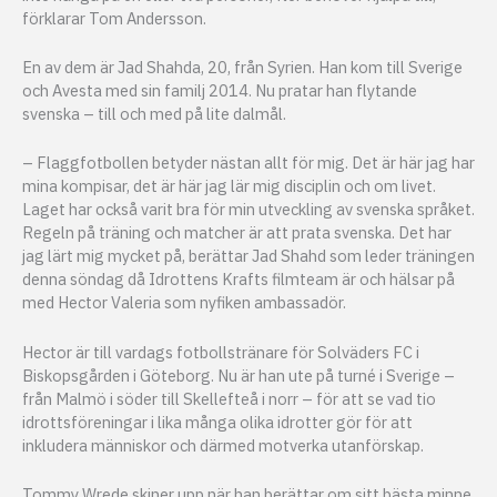
förklarar Tom Andersson.
En av dem är Jad Shahda, 20, från Syrien. Han kom till Sverige
och Avesta med sin familj 2014. Nu pratar han flytande
svenska – till och med på lite dalmål.
– Flaggfotbollen betyder nästan allt för mig. Det är här jag har
mina kompisar, det är här jag lär mig disciplin och om livet.
Laget har också varit bra för min utveckling av svenska språket.
Regeln på träning och matcher är att prata svenska. Det har
jag lärt mig mycket på, berättar Jad Shahd som leder träningen
denna söndag då Idrottens Krafts filmteam är och hälsar på
med Hector Valeria som nyfiken ambassadör.
Hector är till vardags fotbollstränare för Solväders FC i
Biskopsgården i Göteborg. Nu är han ute på turné i Sverige –
från Malmö i söder till Skellefteå i norr – för att se vad tio
idrottsföreningar i lika många olika idrotter gör för att
inkludera människor och därmed motverka utanförskap.
Tommy Wrede skiner upp när han berättar om sitt bästa minne