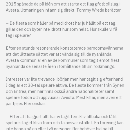
2015 spånade de på idén om att starta ett flaggfotbollslag i
Avesta. Utmaningen infann sig direkt. Tommy Wrede berättar:
– De flesta som håller på med idrott har ju hållit på ett tag,
gillar den och byter inte idrott hur som helst. Hur skulle vi få
tag i spelare?
Efter en stunds resonerande konstaterade barndomsvännerna
att det lättaste sättet var att vända sig till de nyanlända.
Avesta kommun är en av de kommuner som tagit emot flest
nyanlända de senaste åren i förhållande till sin folkmängd.
Intresset var lite trevande i början men har tagit sig efter hand.
I dag är ett 30-tal spelare aktiva. De flesta kommer från Syrien
och Eritrea, men här finns också andra nationaliteter samt
spelare födda och uppvuxna i Avesta. Mest killar, men även ett
par tjejer. Fler önskas.
– Efter att ha gjort allt har vi tagit fem kliv tillbaka och låtit
spelare i laget kliva fram och ta ansvar istället. En förening kan
inte hänga på en eller två personer, fler behöver hjälpa till,