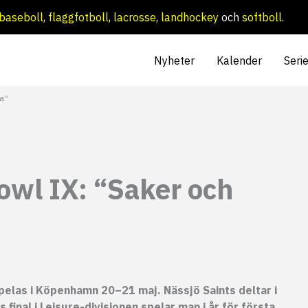
baseboll
,
flaggfotboll
,
lacrosse
,
landhockey
och
softboll
.
Nyheter
Kalender
Seri
fa”
owl IX: “Saker och
elas i Köpenhamn 20–21 maj. Nässjö Saints deltar i
final i Leisure-divisionen spelar man i år för första